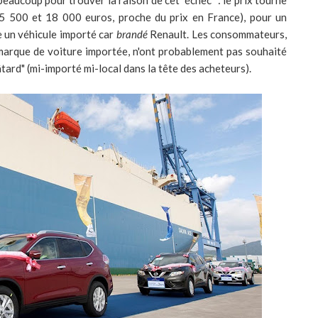
beaucoup pour trouver la raison de cet "échec" : le prix tourne
15 500 et 18 000 euros, proche du prix en France), pour un
me un véhicule importé car
brandé
Renault. Les consommateurs,
e marque de voiture importée, n'ont probablement pas souhaité
tard" (mi-importé mi-local dans la tête des acheteurs).