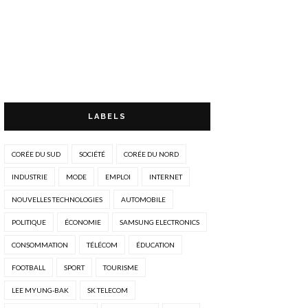
LABELS
CORÉE DU SUD
SOCIÉTÉ
CORÉE DU NORD
INDUSTRIE
MODE
EMPLOI
INTERNET
NOUVELLES TECHNOLOGIES
AUTOMOBILE
POLITIQUE
ÉCONOMIE
SAMSUNG ELECTRONICS
CONSOMMATION
TÉLÉCOM
ÉDUCATION
FOOTBALL
SPORT
TOURISME
LEE MYUNG-BAK
SK TELECOM