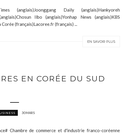
mes (anglais)Joonggang Daily (anglais)Hankyoreh
anglais)Chosun Ilbo (anglais)Yonhap News (anglais)KBS
Corée (français)Lacoree.fr (français) ...
EN SAVOIR PLUS
IRES EN CORÉE DU SUD
30 MARS
USINESS
nce# Chambre de commerce et d'industrie franco-coréenne