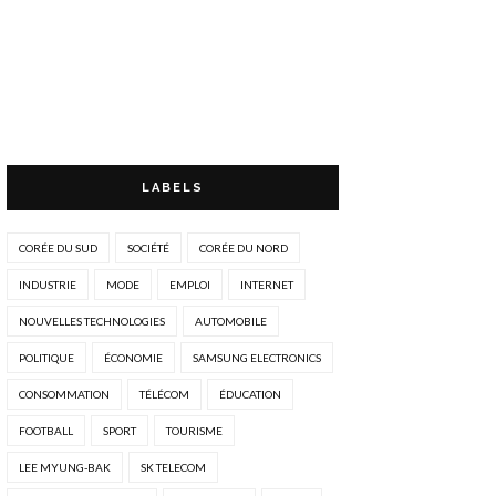
LABELS
CORÉE DU SUD
SOCIÉTÉ
CORÉE DU NORD
INDUSTRIE
MODE
EMPLOI
INTERNET
NOUVELLES TECHNOLOGIES
AUTOMOBILE
POLITIQUE
ÉCONOMIE
SAMSUNG ELECTRONICS
CONSOMMATION
TÉLÉCOM
ÉDUCATION
FOOTBALL
SPORT
TOURISME
LEE MYUNG-BAK
SK TELECOM