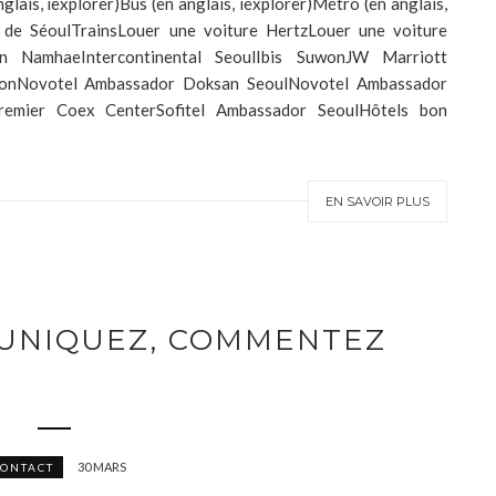
lais, iexplorer)Bus (en anglais, iexplorer)Métro (en anglais,
 de SéoulTrainsLouer une voiture HertzLouer une voiture
on NamhaeIntercontinental SeoulIbis SuwonJW Marriott
ltonNovotel Ambassador Doksan SeoulNovotel Ambassador
mier Coex CenterSofitel Ambassador SeoulHôtels bon
EN SAVOIR PLUS
MUNIQUEZ, COMMENTEZ
30 MARS
CONTACT