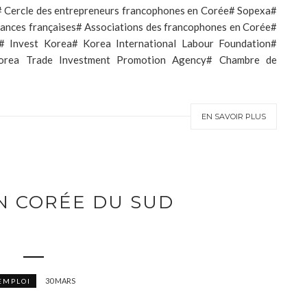
# Cercle des entrepreneurs francophones en Corée# Sopexa#
liances françaises# Associations des francophones en Corée#
s# Invest Korea# Korea International Labour Foundation#
 Korea Trade Investment Promotion Agency# Chambre de
EN SAVOIR PLUS
N CORÉE DU SUD
30 MARS
EMPLOI