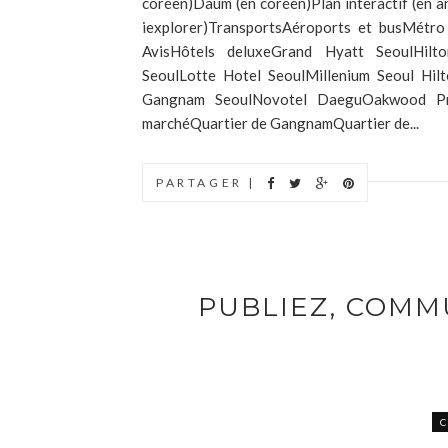
coréen)Daum (en coréen)Plan interactif (en ang
iexplorer)TransportsAéroports et busMétro
AvisHôtels deluxeGrand Hyatt SeoulHilt
SeoulLotte Hotel SeoulMillenium Seoul Hi
Gangnam SeoulNovotel DaeguOakwood Pre
marchéQuartier de GangnamQuartier de...
PARTAGER |
PUBLIEZ, COM