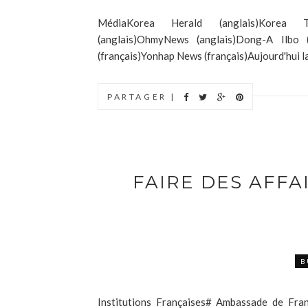
MédiaKorea Herald (anglais)Korea Ti
(anglais)OhmyNews (anglais)Dong-A Ilbo (
(français)Yonhap News (français)Aujourd'hui la 
PARTAGER |
FAIRE DES AFFA
B
Institutions Françaises# Ambassade de Fra