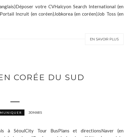
anglais)Déposer votre CVHalcyon Search International (en
)Portail Incruit (en coréen)Jobkorea (en coréen)Job Toss (en
EN SAVOIR PLUS
EN CORÉE DU SUD
30 MARS
MUNIQUER
als à SéoulCity Tour BusPlans et directionsNaver (en