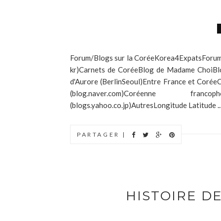
Forum/Blogs sur la CoréeKorea4ExpatsForum 
kr)Carnets de CoréeBlog de Madame ChoiBl
d'Aurore (BerlinSeoul)Entre France et Coré
(blog.naver.com)Coréenne franc
(blogs.yahoo.co.jp)AutresLongitude Latitude ..
PARTAGER |
HISTOIRE D