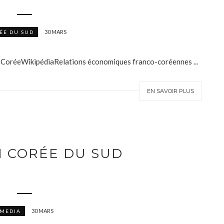
30 MARS
ÉE DU SUD
et CoréeWikipédiaRelations économiques franco-coréennes ...
EN SAVOIR PLUS
N CORÉE DU SUD
30 MARS
MEDIA