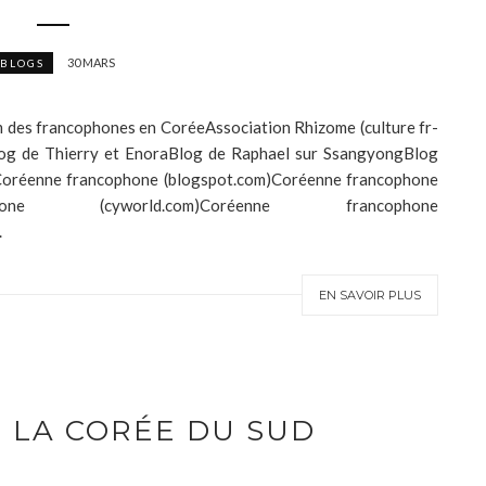
30 MARS
BLOGS
des francophones en CoréeAssociation Rhizome (culture fr-
og de Thierry et EnoraBlog de Raphael sur SsangyongBlog
eCoréenne francophone (blogspot.com)Coréenne francophone
ophone (cyworld.com)Coréenne francophone
.
EN SAVOIR PLUS
E LA CORÉE DU SUD