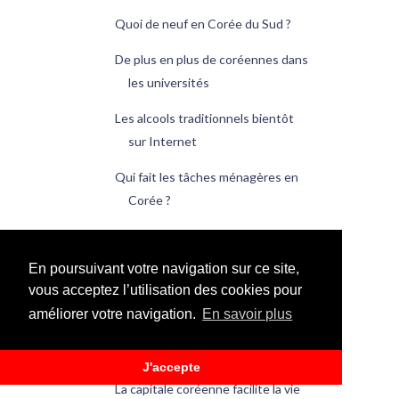
Quoi de neuf en Corée du Sud ?
De plus en plus de coréennes dans
les universités
Les alcools traditionnels bientôt
sur Internet
Qui fait les tâches ménagères en
Corée ?
Les opérateurs travailleront main
dans la main
En poursuivant votre navigation sur ce site,
vous acceptez l’utilisation des cookies pour
Quoi de neuf en Corée du Sud ?
améliorer votre navigation.
En savoir plus
De plus en plus de Coréens ne font
rien
J'accepte
La capitale coréenne facilite la vie