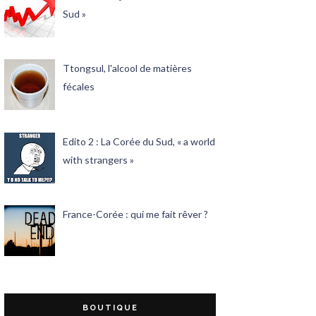
Sud »
Ttongsul, l'alcool de matières
fécales
Edito 2 : La Corée du Sud, « a world
with strangers »
France-Corée : qui me fait rêver ?
BOUTIQUE