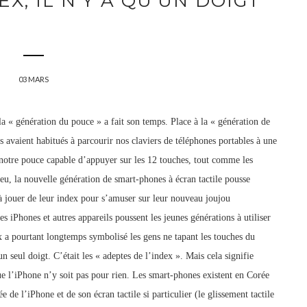
X, IL N’Y A QU’UN DOIGT
03 MARS
a « génération du pouce » a fait son temps. Place à la « génération de
 avaient habitués à parcourir nos claviers de téléphones portables à une
c notre pouce capable d’appuyer sur les 12 touches, tout comme les
eu, la nouvelle génération de smart-phones à écran tactile pousse
 à jouer de leur index pour s’amuser sur leur nouveau joujou
es iPhones et autres appareils poussent les jeunes générations à utiliser
 a pourtant longtemps symbolisé les gens ne tapant les touches du
n seul doigt. C’était les « adeptes de l’index ». Mais cela signifie
ue l’iPhone n’y soit pas pour rien. Les smart-phones existent en Corée
de l’iPhone et de son écran tactile si particulier (le glissement tactile