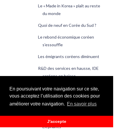
Le « Made in Korea » plaît au reste
du monde
Quoi de neuf en Corée du Sud ?
Le rebond économique coréen
s’essouffle
Les émigrants coréens diminuent
R&D des services en hausse, IDE
coréens en baisse
Le e-learning est tendance en
En poursuivant votre navigation sur ce site,
Corée
vous acceptez l’utilisation des cookies pour
améliorer votre navigation.
En savoir plus
Quoi de neuf en Corée du Sud ?
Les Guerriers Taeguk écrasent les
J'accepte
Éléphants