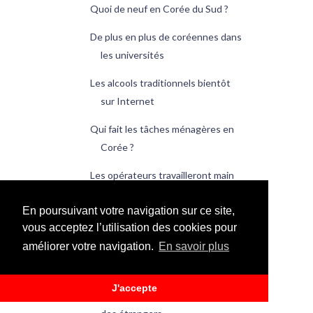
Quoi de neuf en Corée du Sud ?
De plus en plus de coréennes dans
les universités
Les alcools traditionnels bientôt
sur Internet
Qui fait les tâches ménagères en
Corée ?
Les opérateurs travailleront main
dans la main
En poursuivant votre navigation sur ce site,
Quoi de neuf en Corée du Sud ?
vous acceptez l’utilisation des cookies pour
améliorer votre navigation.
En savoir plus
De plus en plus de Coréens ne font
rien
J'accepte
La capitale coréenne facilite la vie