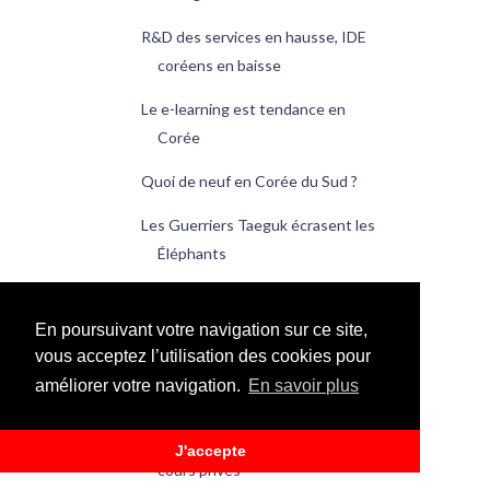
R&D des services en hausse, IDE
coréens en baisse
Le e-learning est tendance en
Corée
Quoi de neuf en Corée du Sud ?
Les Guerriers Taeguk écrasent les
Éléphants
Le 3 mars est le jour de la poitrine
de porc
En poursuivant votre navigation sur ce site,
vous acceptez l’utilisation des cookies pour
Du pouce à l’index, il n’y a qu’un
améliorer votre navigation.
En savoir plus
doigt
En Corée, mieux vaut éviter les
J'accepte
cours privés