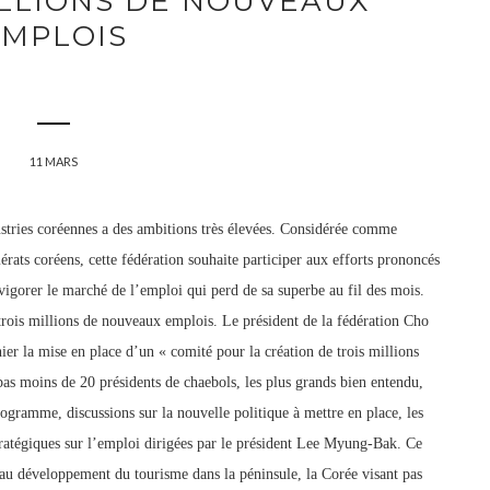
MILLIONS DE NOUVEAUX
EMPLOIS
11 MARS
stries coréennes a des ambitions très élevées. Considérée comme
rats coréens, cette fédération souhaite participer aux efforts prononcés
vigorer le marché de l’emploi qui perd de sa superbe au fil des mois.
 trois millions de nouveaux emplois. Le président de la fédération Cho
ier la mise en place d’un « comité pour la création de trois millions
pas moins de 20 présidents d
e chaebols, les plus grands bien entendu,
rogramme, discussions sur la nouvelle politique à mettre en place, les
stratégiques sur l’emploi dirigées par le président Lee Myung-Bak. Ce
é au développement du tourisme dans la péninsule, la Corée visant pas