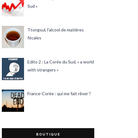
Sud »
Ttongsul, l'alcool de matières
fécales
Edito 2 : La Corée du Sud, « a world
with strangers »
France-Corée : qui me fait rêver ?
BOUTIQUE