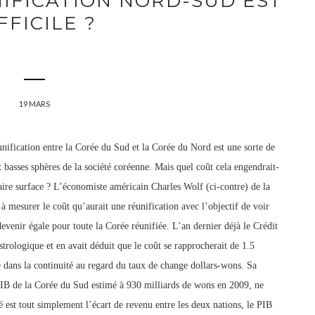
IFICATION NORD-SUD EST
FFICILE ?
19 MARS
nification entre la Corée du Sud et la Corée du Nord est une sorte de
et basses sphères de la société coréenne. Mais quel coût cela engendrait-
faire surface ? L’économiste américain Charles Wolf (ci-contre) de la
à mesurer le coût qu’aurait une réunification avec l’objectif de voir
evenir égale pour toute la Corée réunifiée. L’an dernier déjà le Crédit
strologique et en avait déduit que le coût se rapprocherait de 1.5
te dans la continuité au regard du taux de change dollars-wons. Sa
e PIB de la Corée du Sud estimé à 930 milliards de wons en 2009, ne
é est tout simplement l’écart de revenu entre les deux nations, le PIB