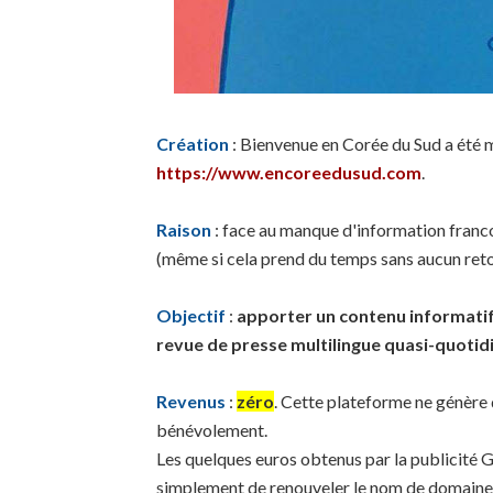
Création
: Bienvenue en Corée du Sud a été mi
https://www.encoreedusud.com
.
Raison
: face au manque d'information francop
(même si cela prend du temps sans aucun reto
Objectif
:
apporter un contenu informatif 
revue de presse multilingue quasi-quotid
Revenus
:
zéro
. Cette plateforme ne génère
bénévolement.
Les quelques euros obtenus par la publicité 
simplement de renouveler le nom de domaine e