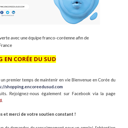
verte avec une équipe franco-coréenne afin de
 France
 EN CORÉE DU SUD
s un premier temps de maintenir en vie Bienvenue en Corée du
s://shopping.encoreedusud.com
its. Rejoignez-nous également sur Facebook via la page
d
.
s et merci de votre soutien constant !
up de demandes de renseignement pour un emploi, l’obtention