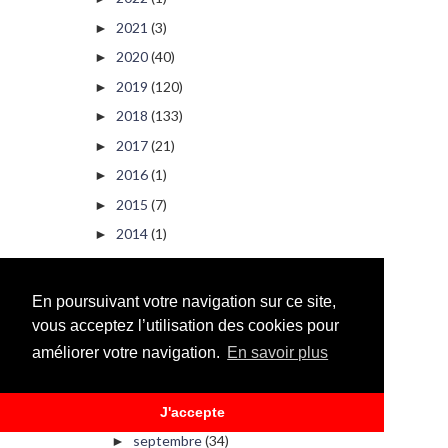
2021
(3)
►
2020
(40)
►
2019
(120)
►
2018
(133)
►
2017
(21)
►
2016
(1)
►
2015
(7)
►
2014
(1)
►
2013
(108)
►
2012
(68)
►
En poursuivant votre navigation sur ce site,
2011
(473)
▼
vous acceptez l’utilisation des cookies pour
décembre
(34)
►
améliorer votre navigation.
En savoir plus
novembre
(36)
►
octobre
(75)
►
J'accepte
septembre
(34)
►