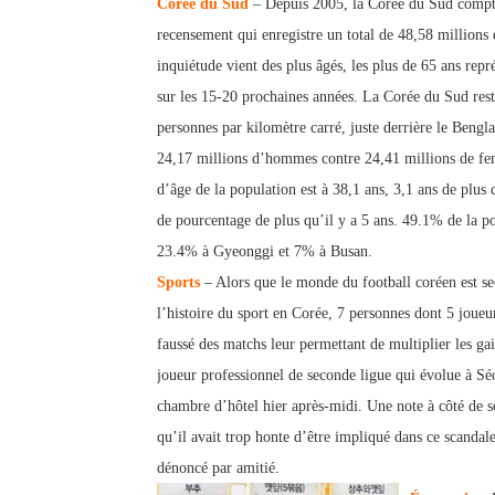
Corée du Sud
– Depuis 2005, la Corée du Sud compte 
recensement qui enregistre un total de 48,58 millions
inquiétude vient des plus âgés, les plus de 65 ans rep
sur les 15-20 prochaines années. La Corée du Sud rest
personnes par kilomètre carré, juste derrière le Bengl
24,17 millions d’hommes contre 24,41 millions de fe
d’âge de la population est à 38,1 ans, 3,1 ans de plus
de pourcentage de plus qu’il y a 5 ans. 49.1% de la p
23.4% à Gyeonggi et 7% à Busan.
Sports
– Alors que le monde du football coréen est se
l’histoire du sport en Corée, 7 personnes dont 5 joueur
faussé des matchs leur permettant de multiplier les ga
joueur professionnel de seconde ligue qui évolue à Sé
chambre d’hôtel hier après-midi. Une note à côté de so
qu’il avait trop honte d’être impliqué dans ce scandale
dénoncé par amitié.