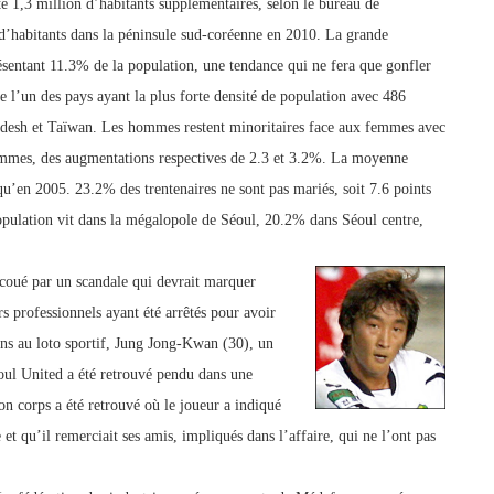
1,3 million d’habitants supplémentaires, selon le bureau de
 d’habitants dans la péninsule sud-coréenne en 2010. La grande
résentant 11.3% de la population, une tendance qui ne fera que gonfler
e l’un des pays ayan
t la plus forte densité de population avec 486
adesh et Taïw
an. Les hommes restent minoritaires face aux femmes avec
mmes, des augmentations respectives de 2.3 et 3.2%. La moyenne
 qu’en 2005. 23.2% des trentenaires ne sont pas mariés, soit 7.6 points
opulation vit dans la mégalopole de Séoul, 20.2% dans Séoul centre,
coué par un scandale qui devrait marquer
s professionnels ayant été arrêtés pour avoir
ins au loto sportif, Jung Jong-Kwan (30), un
oul United a été retrouvé pendu dans une
n corps a été ret
rouvé où le joueur a indiqué
 et qu’il remerci
ait ses amis, impliqués dans l’affaire, qui ne l’ont pas