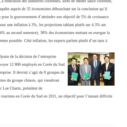
a fédération des industries coréennes, sorte de Médef sauce coréenne,
nquête auprès de 35 économistes débouchant sur la conclusion qu’il
ile pour le gouvernement d’atteindre son objectif de 5% de croissance
ur une inflation à 3%, les projections tablant plutôt sur 4.3% sur
.4% au second semestre), 38% des économistes mettant en exergue la
enne possible. Côté inflation, les experts parlent plutôt d’un taux à
jouie de la décision de l’entreprise
envoyer 12 800 employés en Corée du Sud
eprise. Il devrait s’agir de 8 groupes de
ntes du groupe chinois, qui viendront
ir Lee Charm, président de
 touristes en Corée du Sud en 2011, un objectif pour l’instant difficile