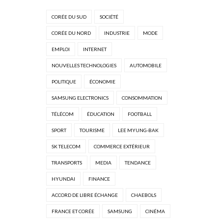
CORÉE DU SUD
SOCIÉTÉ
CORÉE DU NORD
INDUSTRIE
MODE
EMPLOI
INTERNET
NOUVELLES TECHNOLOGIES
AUTOMOBILE
POLITIQUE
ÉCONOMIE
SAMSUNG ELECTRONICS
CONSOMMATION
TÉLÉCOM
ÉDUCATION
FOOTBALL
SPORT
TOURISME
LEE MYUNG-BAK
SK TELECOM
COMMERCE EXTÉRIEUR
TRANSPORTS
MEDIA
TENDANCE
HYUNDAI
FINANCE
ACCORD DE LIBRE ÉCHANGE
CHAEBOLS
FRANCE ET CORÉE
SAMSUNG
CINÉMA