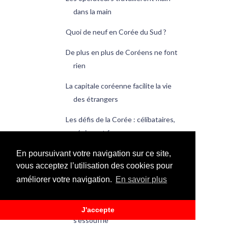
dans la main
Quoi de neuf en Corée du Sud ?
De plus en plus de Coréens ne font
rien
La capitale coréenne facilite la vie
des étrangers
Les défis de la Corée : célibataires,
séniors et f...
Le « Made in Korea » plaît au reste
En poursuivant votre navigation sur ce site,
vous acceptez l’utilisation des cookies pour
du monde
améliorer votre navigation.
En savoir plus
Quoi de neuf en Corée du Sud ?
Le rebond économique coréen
J'accepte
s’essouffle