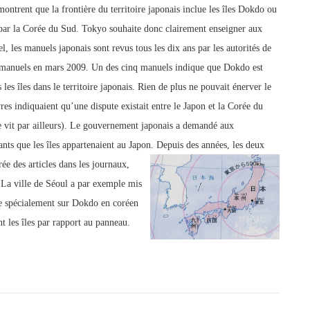
ntrent que la frontière du territoire japonais inclue les îles Dokdo ou
 par la Corée du Sud. Tokyo souhaite donc clairement enseigner aux
l, les manuels japonais sont revus tous les dix ans par les autorités de
 manuels en mars 2009. Un des cinq manuels indique q
ue Dokdo est
les îles dans le territoire japonais. Rien de plus ne pouvait énerver le
es indiquaient qu’une dispute existait entre le Japon et la Corée du
e vit par ailleurs). Le gouvernement japonais a demandé aux
nts que les îles appartenaient au Japon.
Depuis des années, les deux
e des articles dans les journaux,
 La ville de Séoul a par exemple mis
lle spécialement sur Dokdo en coréen
nt les îles par rapport au panneau.