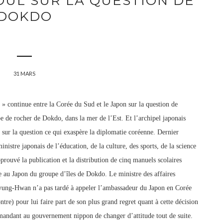
OUL SUR LA QUESTION DE
DOKDO
31 MARS
 » continue entre la Corée du Sud et le Japon sur la question de
e de rocher de Dokdo, dans la mer de l’Est. Et l’archipel japonais
 sur la question ce qui exaspère la diplomatie coréenne. Dernier
inistre japonais de l’éducation, de la culture, des sports, de la science
pprouvé la publication et la distribution de cinq manuels scol
aires
e au Japon du groupe d’îles de Dokdo. Le ministre des affaires
yung-Hwan n’a pas tardé à appeler l’ambassadeur du Japon en Corée
ntre) pour lui faire part de son plus grand regret quant à cette décision
mandant au gouvernement nippon de changer d’attitude tout de suite.