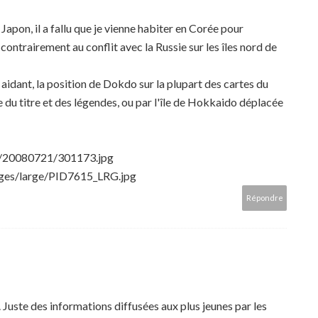
apon, il a fallu que je vienne habiter en Corée pour
(contrairement au conflit avec la Russie sur les îles nord de
n aidant, la position de Dokdo sur la plupart des cartes du
 du titre et des légendes, ou par l'île de Hokkaido déplacée
er/20080721/301173.jpg
ges/large/PID7615_LRG.jpg
Répondre
t. Juste des informations diffusées aux plus jeunes par les