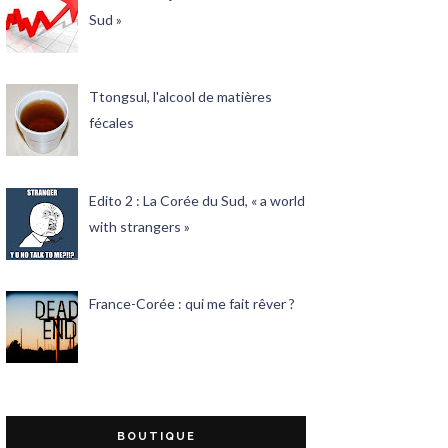
Sud »
Ttongsul, l'alcool de matières
fécales
Edito 2 : La Corée du Sud, « a world
with strangers »
France-Corée : qui me fait rêver ?
BOUTIQUE