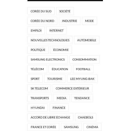
CORÉE DU SUD
SOCIÉTÉ
CORÉE DU NORD
INDUSTRIE
MODE
EMPLOI
INTERNET
NOUVELLES TECHNOLOGIES
AUTOMOBILE
POLITIQUE
ÉCONOMIE
SAMSUNG ELECTRONICS
CONSOMMATION
TÉLÉCOM
ÉDUCATION
FOOTBALL
SPORT
TOURISME
LEE MYUNG-BAK
SK TELECOM
COMMERCE EXTÉRIEUR
TRANSPORTS
MEDIA
TENDANCE
HYUNDAI
FINANCE
ACCORD DE LIBRE ÉCHANGE
CHAEBOLS
FRANCE ET CORÉE
SAMSUNG
CINÉMA