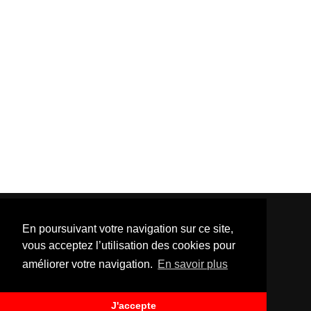
En poursuivant votre navigation sur ce site,
vous acceptez l’utilisation des cookies pour
améliorer votre navigation.
En savoir plus
Template Created By :
ThemeXpose
| Distributed By
Gooyaabi Templates
. All Rights Reserved.
J'accepte