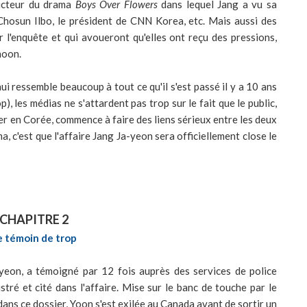
ducteur du drama
Boys Over Flowers
dans lequel Jang a vu sa
hosun Ilbo, le président de CNN Korea, etc. Mais aussi des
 l'enquête et qui avoueront qu'elles ont reçu des pressions,
hoon.
hui ressemble beaucoup à tout ce qu'il s'est passé il y a 10 ans
), les médias ne s'attardent pas trop sur le fait que le public,
uver en Corée, commence à faire des liens sérieux entre les deux
a, c'est que l'affaire Jang Ja-yeon sera officiellement close le
CHAPITRE 2
e témoin de trop
yeon, a témoigné par 12 fois auprès des services de police
ré et cité dans l'affaire. Mise sur le banc de touche par le
ns ce dossier, Yoon s'est exilée au Canada avant de sortir un