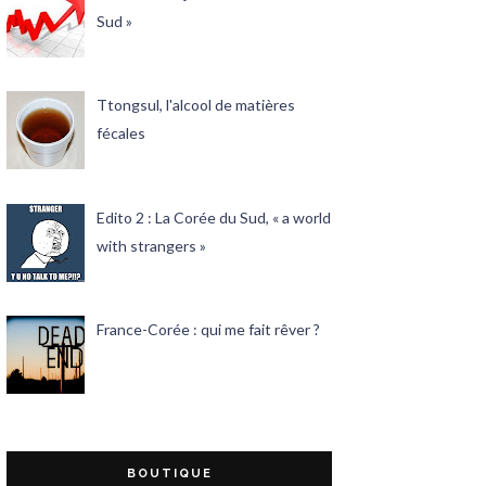
Sud »
Ttongsul, l'alcool de matières
fécales
Edito 2 : La Corée du Sud, « a world
with strangers »
France-Corée : qui me fait rêver ?
BOUTIQUE