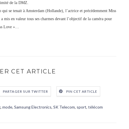
oximité de la DMZ.
 qui se tenait à Amsterdam (Hollande), l’actrice et précédemment Miss
 mis en valeur tous ses charmes devant l’objectif de la caméra pour
ess Love »…
ER CET ARTICLE
PARTAGER SUR TWITTER
PIN CET ARTICLE
g
,
mode
,
Samsung Electronics
,
SK Telecom
,
sport
,
télécom