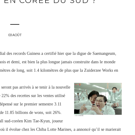
 EN CORÉE DU SUD ?
03 AOÛT
ial des records Guiness a certifié hier que la digue de Saemangeum,
 mois et demi, est bien la plus longue jamais construite dans le monde
ètres de long, soit 1.4 kilomètres de plus que la Zuiderzee Works e
n
eront pas arrivés à se tenir à la nouvelle
2% des recettes sur les ventes utilisé
pensé sur le premier semestre 3.11
 de 11.85 billions de wons, soit 26%.
all sud-coréen Kim Tae-Kyun, joueur
où il évolue chez les Chiba Lotte Marines, a annoncé qu’il se marierait