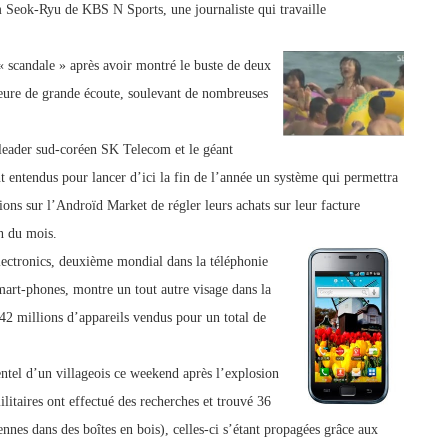
 Seok-Ryu de KBS N Sports, une journaliste qui travaille
 scandale » après avoir montré le buste de deux
eure de grande écoute, soulevant de nombreuses
leader sud-coréen SK Telecom et le géant
 entendus pour lancer d’ici la fin de l’année un système qui permettra
tions sur l’Andro
ïd Market de régler leurs achats sur leur facture
n du mois.
ctronics, deuxième mondial dans la téléphonie
mart-phones, montre un tout autre visage dans la
42 millions d’appareils vendus pour un total de
ntel d’un villageois ce weekend après l’explosion
litaires ont effectué des recherches et trouvé 36
nes dans des boîtes en bois), celles-ci s’étant propagées grâce aux