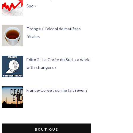
Sud »
Ttongsul, l'alcool de matières
fécales
Edito 2 : La Corée du Sud, « a world
with strangers »
France-Corée : qui me fait rêver ?
BOUTIQUE