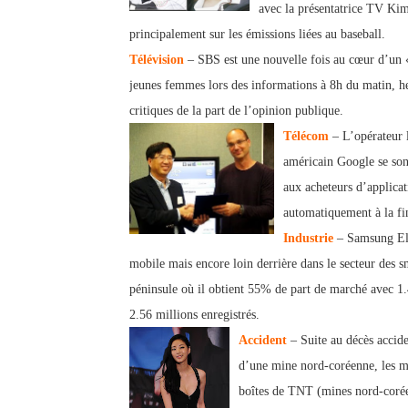
avec la présentatrice TV Kim
principalement sur les émis
sions liées au baseball.
T
élévision
– SBS est une nouvelle fois au cœur d’un «
jeunes femmes lors des informations à 8h du matin, h
critiques de la part de l’opinion publique.
Télécom
– L’opérateur 
américain Google se sont
aux acheteurs d’applica
automatiquement à la fi
I
ndustrie
– Samsung Ele
mobile mais encore loin derrière dans le secteur des s
péninsule où il obtient 55% de part de marché avec 1.
2.56 millions enregistrés.
Accident
– Suite au décès accide
d’une mine nord-coréenne, les mi
boîtes de TNT (mines nord-coréen