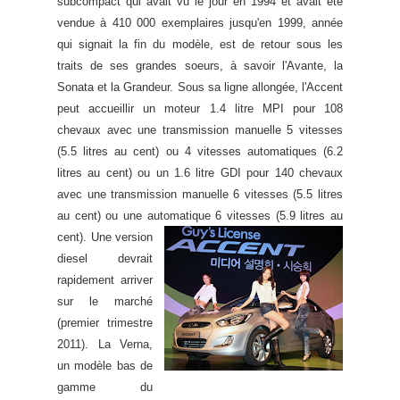
subcompact qui avait vu le jour en 1994 et avait été
vendue à 410 000 exemplaires jusqu'en 1999, année
qui signait la fin du modèle, est de retour sous les
traits de ses grandes soeurs, à savoir l'Avante, la
Sonata et la Grandeur. Sous sa ligne allongée, l'Accent
peut accueillir un moteur 1.4 litre MPI pour 108
chevaux avec une transmission manuelle 5 vitesses
(5.5 litres au cent) ou 4 vitesses automatiques (6.2
litres au cent) ou un 1.6 litre GDI pour 140 chevaux
avec une transmission manuelle 6 vitesses
(5.5 litres
au cent) ou une automatique 6 vitesses (5.9 litres au
cent).
Une version
diesel devrait
rapidement arriver
sur le marché
(premier trimestre
2011). La Verna,
un modèle bas de
gamme du