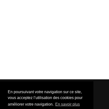
En poursuivant votre navigation sur ce site,
vous acceptez l’utilisation des cookies pour
améliorer votre navigation.
En savoir plus
Template Created By :
ThemeXpose
| Distributed By