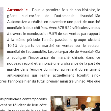
Automobile
- Pour la première fois de son histoire, le
géant sud-coréen de l'automobile Hyundai-Kia
Automotive a réalisé en novembre une part de marché
mondiale à deux chiffres. Avec 678 522 véhicules vendus
à travers le monde, soit +9.5% de ses ventes par rapport
à la même période l'année passée, le groupe obtient
10.1% de parts de marché en ventes sur le secteur
mondial de l'automobile. Le porte-parole de Hyundai-Kia
a souligné l'importance du marché chinois dans ce
nouveau record et annoncé une croissance de la part de
marché dans l'empire du milieu, au regard du sentiment
anti-japonais qui règne actuellement (conflit sino-
près l'annonce hier du futur premier ministre Shinzo Abe que
rands problèmes contemporains
ent se féliciter de leur côté
ule. Un rapport de la société