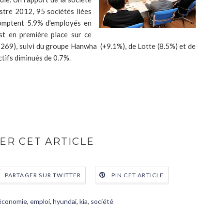
stre 2012, 95 sociétés liées
omptent 5.9% d'employés en
st en première place sur ce
269), suivi du groupe Hanwha (+9.1%), de Lotte (8.5%) et de
tifs diminués de 0.7%.
ER CET ARTICLE
PARTAGER SUR TWITTER
PIN CET ARTICLE
économie
,
emploi
,
hyundai
,
kia
,
société