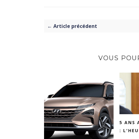
← Article précédent
VOUS POUR
5 ANS 
: L'HEU