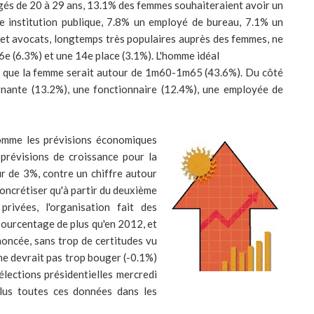
âgés de 20 à 29 ans, 13.1% des femmes souhaiteraient avoir un
e institution publique, 7.8% un employé de bureau, 7.1% un
 et avocats, longtemps très populaires auprès des femmes, ne
6e (6.3%) et une 14e place (3.1%). L'homme idéal
 que la femme serait autour de 1m60-1m65 (43.6%). Du côté
ignante (13.2%), une fonctionnaire (12.4%), une employée de
comme les prévisions économiques
 prévisions de croissance pour la
r de 3%, contre un chiffre autour
oncrétiser qu'à partir du deuxième
rivées, l'organisation fait des
pourcentage de plus qu'en 2012, et
noncée, sans trop de certitudes vu
ne devrait pas trop bouger (-0.1%)
 élections présidentielles mercredi
plus toutes ces données dans les