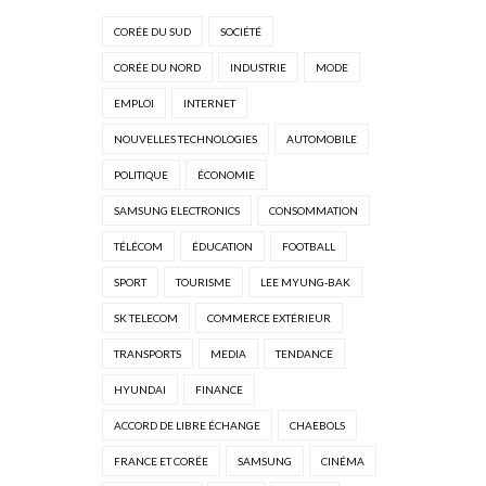
CORÉE DU SUD
SOCIÉTÉ
CORÉE DU NORD
INDUSTRIE
MODE
EMPLOI
INTERNET
NOUVELLES TECHNOLOGIES
AUTOMOBILE
POLITIQUE
ÉCONOMIE
SAMSUNG ELECTRONICS
CONSOMMATION
TÉLÉCOM
ÉDUCATION
FOOTBALL
SPORT
TOURISME
LEE MYUNG-BAK
SK TELECOM
COMMERCE EXTÉRIEUR
TRANSPORTS
MEDIA
TENDANCE
HYUNDAI
FINANCE
ACCORD DE LIBRE ÉCHANGE
CHAEBOLS
FRANCE ET CORÉE
SAMSUNG
CINÉMA