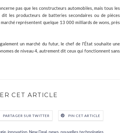
concerne pas que les constructeurs automobiles, mais tous les
t dit les producteurs de batteries secondaires ou de pièces
e marché représentent quelque 13 000 milliards de wons, près
galement un marché du futur, le chef de l'État souhaite une
onomes de niveau 4, autrement dit ceux qui fonctionnent sans
ER CET ARTICLE
PARTAGER SUR TWITTER
PIN CET ARTICLE
gie
,
innovation
,
New Deal
,
news
,
nouvelles technologies