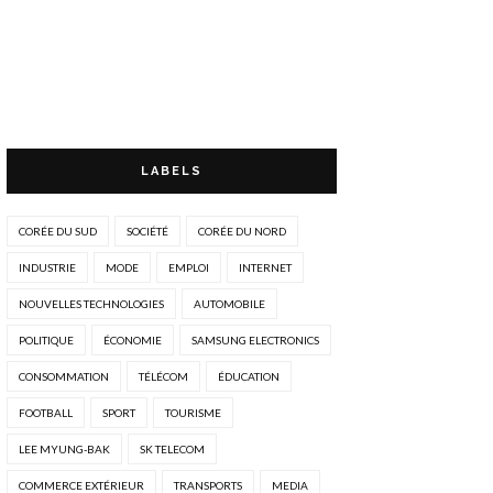
LABELS
CORÉE DU SUD
SOCIÉTÉ
CORÉE DU NORD
INDUSTRIE
MODE
EMPLOI
INTERNET
NOUVELLES TECHNOLOGIES
AUTOMOBILE
POLITIQUE
ÉCONOMIE
SAMSUNG ELECTRONICS
CONSOMMATION
TÉLÉCOM
ÉDUCATION
FOOTBALL
SPORT
TOURISME
LEE MYUNG-BAK
SK TELECOM
COMMERCE EXTÉRIEUR
TRANSPORTS
MEDIA