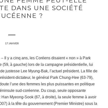
 UNE FEMME PEUT-ELLE
TE DANS UNE SOCIÉTÉ
UCÉENNE ?
17 JANVIER
e
– Il y a cinq ans, les Coréens disaient « non » à Park
(59, à gauche) lors de la campagne présidentielle, lui
 de justesse Lee Myung-Bak, l’actuel président. La fille de
président-dictateur, le général Park Chung-Hee (63-79),
doute l’une des femmes les plus puissantes en politique
péninsule sud-coréenne. Du coup, seule opposante
: Han Myeong-Sook (67, à droite), la seule femme à avoir
007) à la tête du
gouvernement (Premier Ministre) sous la