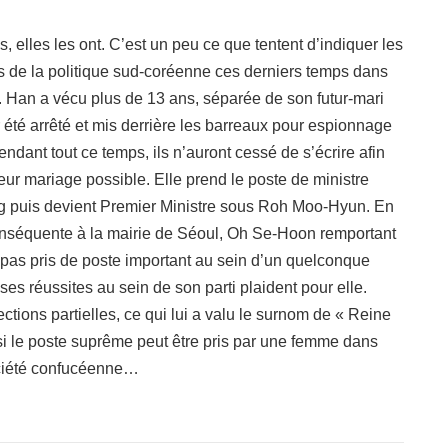
, elles les ont. C’est un peu ce que tentent d’indiquer les
es de la politique sud-coréenne ces derniers temps dans
. Han a vécu plus de 13 ans, séparée de son futur-mari
 été arrêté et mis derrière les barreaux pour espionnage
ndant tout ce temps, ils n’auront cessé de s’écrire afin
eur mariage possible. Elle prend le poste de ministre
g puis devient Premier Ministre sous Roh Moo-Hyun. En
conséquente à la mairie de Séoul, Oh Se-Hoon remportant
pas pris de poste important au sein d’un quelconque
es réussites au sein de son parti plaident pour elle.
tions partielles, ce qui lui a valu le surnom de « Reine
si le poste suprême peut être pris par une femme dans
ociété confucéenne…