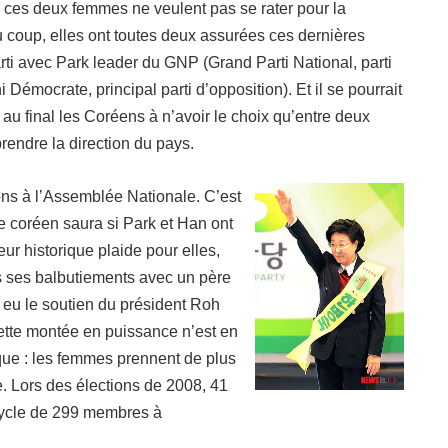
ces deux femmes ne veulent pas se rater pour la
u coup, e
lles ont toutes deux assurées ces dernières
rti avec Park leader du GNP (Grand Parti National, parti
Démocrate, principal parti d’opposition). Et il se pourrait
t au final les Coréens à n’avoir le choix qu’entre deux
prendre la direction du pays.
ions à l’Assemblée Nationale. C’est
 coréen saura si Park et Han ont
ur historique plaide pour elles,
uis ses balbutiements avec un père
 eu le soutien du président Roh
Cette montée en puissance n’est en
tique : les femmes prennent de plus
e. Lors des élections de 2008, 41
cycle de 299 membres à