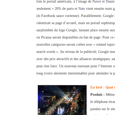
loin le portail américain, à l’image de
Naver
et
Daum
seulement » 20% de parts et
Nate
vient ensuite mais ga
(le Facebook sauce coré
enne). Parallèlement, Google 
ralentirait sa page d’accueil, mais un portail sophisti
surplombée du logo Google, laissant place ensuite aux
ou Picassa seront disponibles en bas de page. Pour ce 
nouvelles catégories seront créées avec « related topics
search words ». Au niveau de la publicité, Google tend
avec des prix attractifs et des alliances stratégiques, 
peut rien faire. Un nouveau tournant pour l’Internet c
long (voire sûrement interminable) pour atteindre la 
En bref : Quoi 
Produit :
Même si
le téléphone étr
passées sur le si