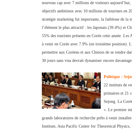
nouveau cap avec 7 millions de visiteurs aujourd’hui, 
objectifs ambitieux avec 10 millions de touristes en 2
stratégie marketing fut importante, la faiblesse de la
l’élément le plus attractif : les Japonais (39.4
%) et Chi
55% des touristes présents en Corée cette année. Les
à venir en Corée avec 7.9% (
en troisième position). L
permettre aux Coréens et aux Chinois de se rendre dan
30 jours sans visa devrait dynamiser e
ncore davantage 
Politique : Sejo
22 instituts de r
prim
ai
res et 21 c
Sejong. La Corée
». Le premier mi
grands laboratoires d
e recherche prêts à venir installe
Institute, Asia Pacific Center for Theoretical Physics