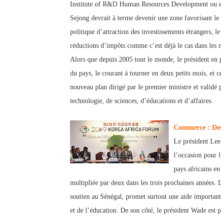
Institu
te of R&D Human Resources Development ou enc
Sejong devrait à terme devenir une zone favorisant l
politique d’attraction des investissements étrangers, 
réductions d’impôts comme c’est déjà le cas dans les 
Alors que depuis 2005 tout le monde, le président en p
du pays, le courant à tourner en deux petits mois, et c
nouveau plan dirigé par le premier m
inistre et validé
technologie, de sciences, d’éducations et d’affaires.
Commerce : Des
Le président Le
l’occasion pour 
pays africains e
multipliée par deux dans les trois prochaines années.
L
soutien au
Sénégal, pro
met surtout une aide important
et de l’éducation. De son côté, le président Wade est p