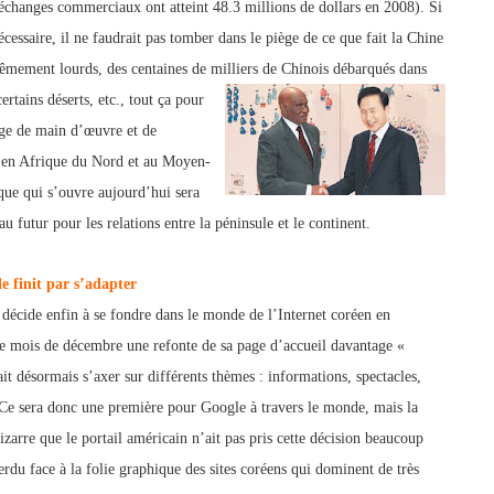
échanges commerciaux ont atteint 48.3 millions de dollars
en 2008). Si
essaire, il ne faudrait pas tomber dans le piège de ce que fait la Chi
ne
trêmement lourds, des centaines de milliers de Chinois débarqués dans
ertains déserts, etc.,
tout ça pour
nge de
main d’œuvre et de
ée en Afrique du Nord et au Moyen-
que qui s’ouvre aujourd’hui sera
 futur pour les relations entre
la péninsule et le continent.
e finit par s’adapter
 décide enfin à se fondre dans le monde de l’Internet coréen en
e mois de décembre une refonte de sa page d’accueil davantage
«
it désormais s’axer sur différents thèmes : informations, spectacles
,
. Ce sera donc une première pour Google à travers le monde, mais la
bizarre que le portail américain n’ait pas pris cette décision beaucoup
erdu face à la folie graphique des sites coréens qui dominent de très