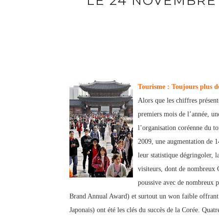
LE 24 NOVEMBRE
Tourisme : Toujours plus de
Alors que les chiffres présen
premiers mois de l’année, u
l’organisation coréenne du t
2009, une augmentation de
1
leur statistique dégringoler, 
visiteur
s, dont de nombreux C
pou
ssive avec
de no
mbreux pr
Brand Annual Award) et surtout un won faible offrant d
Japonais) ont été les clés du succès de la Corée. Quatr