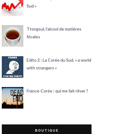
Sud »
Ttongsul, l'alcool de matières
fécales
Edito 2 : La Corée du Sud, « a world
with strangers »
France-Corée : qui me fait rêver ?
BOUTIQUE