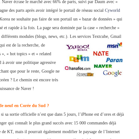
. Naver écrase le marché avec 66% de parts, suivi par Daum avec «
gne des parts après avoir intégré le portail de réseau social
Cyworld
Korea ne souhaite pas faire de son portail un « bazar de donn
ées » qui
qué et rapide à la fois. La page sera dominée par la case « recherche »
 différ
ents modules (blogs, news, etc.).
Les services Textcube, Gmail
qui est de la recherche, de
 », « hot topics » et « related
 à avoir une politique agressive
sachant que pour le reste, Google ne
oréen ? Le chemin est encore très
puissance de Naver !
de neuf en Corée du Sud ?
 sa sortie officielle n’est que dans 5 jours, l’iPhone est d’ores et déjà
anger qui connaît le plus grand succès avec 15 000 commandes déjà
te de KT, mais il pourrait également modifier le paysage de l’Internet