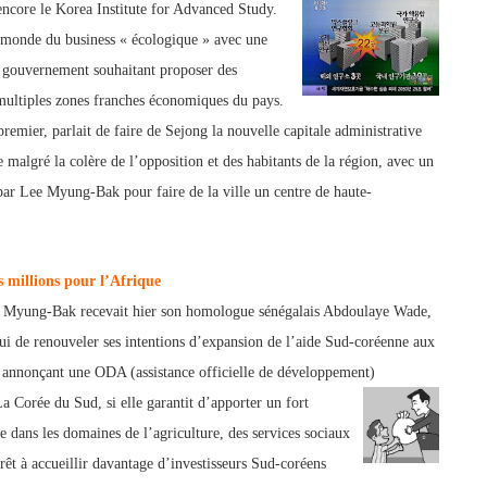
ore le Korea Institute for Advanced Study.
e monde du business « écologique » avec une
le gouvernement souhaitant proposer des
mul
tiples zones franches économiques du pays.
remier, parlait de faire de Sejong la nouvelle capitale administrati
ve
e malgré la colère de l’opposition et des habitants de la région, a
vec un
par Lee Myung-Bak pour faire de la ville un centre de haute-
 millions pour l’Afrique
e Myung-Bak recevait hier son homologue sénégalais Abdoulaye Wade,
lui de renouveler ses intentions d’expansion de l’aide Sud-coréenne a
ux
n annonçant une ODA (assistance officielle de développement)
a Corée du Sud, si elle garantit d’apporter un fort
e dans les domaines de l’agriculture, des services sociaux
rêt à accueillir davantage d’investisseurs Sud-coréens