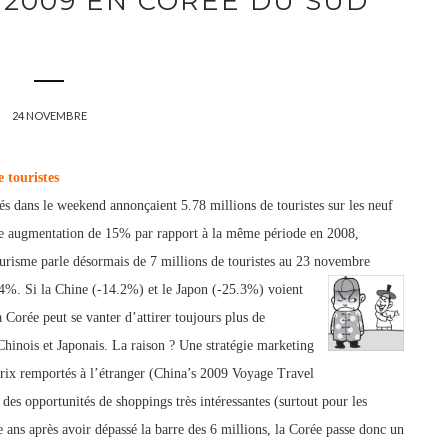
 2009 EN CORÉE DU SUD
24 NOVEMBRE
 touristes
tés dans le weekend annonçaient 5.78 millions de touristes sur les neuf
ne augmentation de 15% par rapport à la même période en 2008,
ourisme parle désormais de 7 millions de touristes au 23 novembre
4%.
Si la Chine (-14.2%) et le Japon (-25.3%) voient
la Corée peut se va
nter
d’attirer toujours plus de
hinois et Jap
onais. La raison ? Une stratégie marketing
ix remportés à l’étranger (China’s 2009 Voyage Travel
es opportunités de shoppings très intéressantes (surtout pour les
e ans après avoir dépassé la barre des 6 millions, la Corée passe donc un