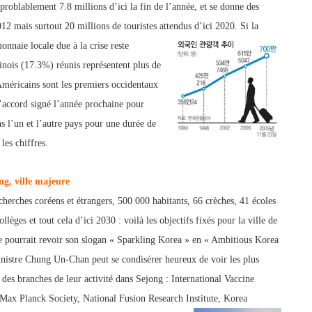
problablement 7.8 millions d’ici la fin de l’année, et se donne des
012 mais surtout 20 millions de tou
ristes attendus d’ici 2020.
Si la
 monnaie
locale due à la crise reste
nois (17.3%) réunis représentent plus de
 Amé
ricains sont
les premiers occidentaux
’accord sig
né l’année prochaine pour
s l’un et l’autre pays pour une durée de
les chiffres.
ng, ville majeure
echerches coréens et étrangers, 50
0 000 habitants, 66 crèches, 41 écoles
ollèges et tout cela d’ici 2030 : voilà les objectifs fixés pour la ville de
 pourrait revoir son slogan « Sparkling Korea
» en «
Ambitious Korea
nist
re Chung Un-Chan peut se condisérer heureux de voir les plus
r des branches de leur activité dans Sejong : International Vaccine
, Max Planck Society, National Fusion Research Institute, Korea