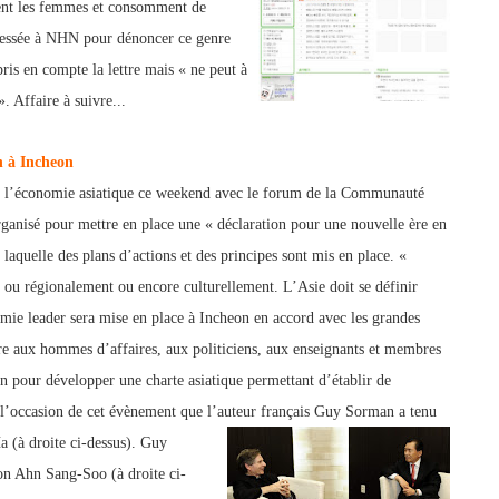
olent les femmes et consomment de
dressée à NHN p
our dénoncer ce genre
is en compte la lettre mais « ne peut à
. Affaire à suivre...
 à Incheon
de l’économie asiatique ce weekend avec le forum de la Communauté
ganisé pour mettre en place une « déclaration pour une nouvelle ère en
 laquelle des plans d’actions et des principes sont mis en place. «
ou régionalement ou encore culturellement. L’Asie doit se défi
nir
mie leader sera mise en place à Incheon en accord avec les grandes
re aux hommes d’affaires, aux politiciens, aux enseignants et membres
 pour développer une charte asiatique permettant d’établir de
 à l’occasion de cet évènement que l’auteur français Guy Sorman a tenu
 (à droite ci-dessus).
Guy
eon Ahn San
g-Soo (à droite ci-