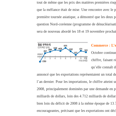
tout de même que les prix des matières premières risqua
que la méfiance était de mise. Une rencontre avec l
e 
première tournée asiatique, a démontré qu
e les deux p
question Nord-coréenne (programme de dénucléarisation 
sera de nouveau abor
dé les 18 et 19 novembre prochai
Commerce : L’e
Octobre c
ontinue
chiffre, faisant 
qu’elle connaît d
annoncé que les e
xportations r
eprésentaient un total d
l’an dernier. Pour les importations, le chiffre atteint
2008, principalement dominées par une demande en pro
milliards
de dollars, loin des 4.712 milliards de dolla
bien loin
du déficit de 2008 à la même époque de 13.7
encourageantes, précisant que les exportations ont dé