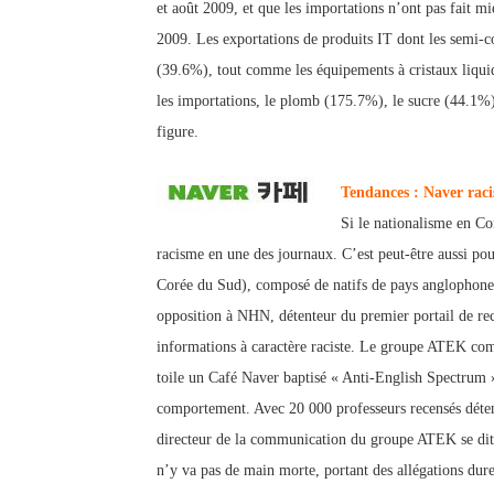
et
août 2009, et que les importations n’ont pas fait 
2009.
Les exportations de produits IT dont les semi-
(39.6%), t
out comme les
équipements à cris
taux liqu
les importation
s, le plomb (175.7%), le sucre (44.1%)
figure.
Tendances : Naver raci
Si le nationalisme en Cor
racisme en une des journaux. C’est peut-être aussi po
Corée du Sud), composé de natifs de pays anglophones
opposition à NHN, détenteur du pr
emier portail de re
informations à caractère raciste. Le groupe ATEK comp
toile un Café Nav
er baptisé « Anti-English Spectrum »
comportement. Avec 20 000 professeurs recensés déten
directeur de la communication du groupe ATEK se dit 
n’y va pas de main morte, portant des allégations dur