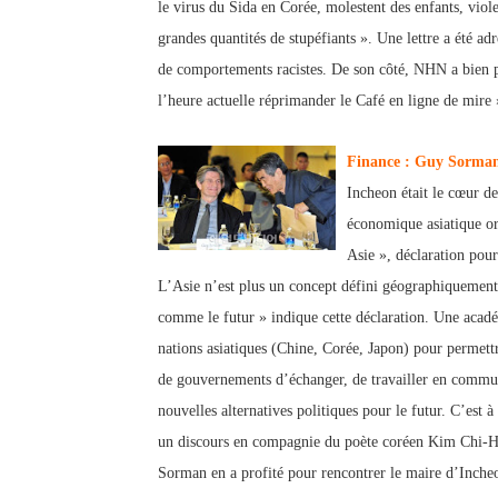
le virus du Sida en Corée, molestent des enfants, vi
grandes quantités de stupéfiants ». Une lettre a été a
de comportements racistes. De son côté, NHN a bien pr
l’heure actuelle réprimander le Café en ligne de mire »
Finance : Guy Sorman
Incheon était le cœur 
économique asiatique or
Asie », déclaration pour
L’Asie n’est plu
s un concept défini géographiquement 
comme le futur » indique cette déclaration. Une acadé
nations asiatiques (Chine, Corée, Japo
n) pour permett
de gouvernements d’échanger, de travailler en commun
nouvelles alternatives politiques pour le futur. C’est
un discours en compagnie du poète coréen Kim Chi-Ha
Sorman en a profité pour rencontrer le maire d’Inch