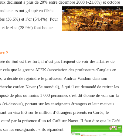
mieux déclinant à plus de 20% entre décembre 2008 (-21.8%) et octobre
conducteurs ont grimpé en flèche
ides (36.6%) et l’or (54.4%). P
our
 et le zinc (28.9%) font bonne
ste ?
ée du Sud est très fort, il n’est pas fréquent de voir des affaires de
ur cela que le groupe ATEK (association des professeurs d’anglais en
, a décidé de rejoindre le professeur Andrea Vandom dans son
cherche coréen Naver (5e mondial), à qui il est demandé de retirer les
osé de plus ou moins 1 000 personnes s’est dit étonné de voir sur la
 (ci-dessous), portant sur les enseignants étrangers et leur mauvais
ant un visa E-2 sur le
million d’étranger
s pré
sents en Corée, le
outré par la présence d’un tel Café sur Naver.
Il faut dire que le Café
es sur les enseignants : « ils répan
dent