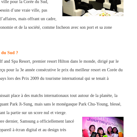
» ville pour la Corée du Sud,
besoin d’une vraie ville, pas
ffaires, mais offrant un cadre,
onomie et de la société, comme Incheon avec son port et sa zone
e du Sud ?
 and Spa Resort, premier res
ort Hilton dans le monde, dirigé par le
reçu pour la 3e année consécutive le prix du meilleur resort en Corée du
ays lors des Prix 2009 du tourisme international qui se tenait à
ssait place à des matchs internationaux tout autour de la planète, la
quant Park Ji-Sung, mais sans le monégasque Park Chu-Young, blessé,
nt la partie sur un score nul et vierge.
e dernier, Samsung a officiellement lancé
areil à écran digital et au design très