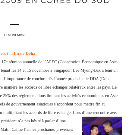
 2009 EN CORÉE DU SUD
16 NOVEMBRE
veut la fin de Doha
la 17e réunion annuelle de l’APEC (Coopération Économique en Asie-
e tenait les 14 et 15 novembre à Singapour, Lee Myung-Bak a tenu un
ant l’importance de conclure dès l’année prochaine le DDA (Doha
manière les accords de libre échanges bilatéraux entre
les pays. Le
de 25% des réglementations limitant les activités économiques en Asie
efs de gouvernem
ent asiatiques s’accordent pour mettre fin au
en multipliant les accords de libre échange. Lors d’u
ne rencontre avec
e pré
sident n’a pas hésité à parler d’une
u Matin Calme l’année prochaine, prévenant