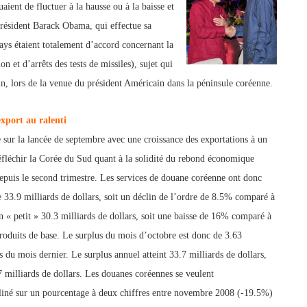
ient de fluctuer à la hausse ou à la baisse et
président Barack Obama, qui effectue sa
ays étaient totalement d’accord concernant la
et d’arrêts des tests de missiles), sujet qui
n, lo
rs de la venue du président Américain dans la péninsule coréenne.
xport au ralenti
 sur la lancée de septembre avec une croissance des exportations à un
réfléchir la Corée du Sud quant à la solidité du rebond économique
epuis le second tri
mestre. Les services de douane coréenne ont donc
e 33.9 milliards de dollars, soit un déclin de l’ordre de 8.5% comparé à
 un « petit » 30.3 milliards de dollars, soit une baisse de 16% comparé à
duits de base. Le surplus du mois d’octobre est donc de 3.63
rs du mois dernier. Le surplus annuel atteint 33.7 milliards de dollars,
 milliards d
e dollars. Les douanes coréennes se veulent
cliné sur un pourcentage à deux chiffres entre novembre 2008 (-19.5%)