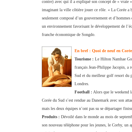
contre) avec qui il a expliqué son concept de « vraie 
imagi
nant la ville côtière jouer ce rôle. « La Corée a 
seulement composé d’un gouvernement et d’hommes d’a
un environnement favorisant le développement de l’éc
franche écono
mique de Songdo.
En bref : Quoi de neuf en Coré
Tourisme
:
Le Hilton Namhae Golf
français Jean-Philippe Jacopin, a 
Sud et du meilleur golf resort du p
Londres.
Football :
Alors que le weekend lai
Corée du Sud s’est rendue au Danemark avec son atta
mais les deux équipes n’ont pas su se départager finissa
Produits :
Dévoilé dans le monde au mois de septembr
son nouveau téléphone pour les jeunes, le Corby, un app