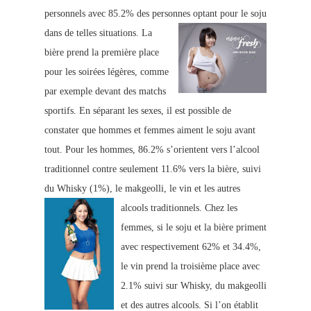
personnels avec 85.2% des personnes optant pour le soju
dans de telles situations.
La
bière prend la première place
p
our les soirées légèr
es, comme
par
exemple devant des matchs
sportifs.
En séparant les sexes, il est possib
le de
constater que hommes et femmes aiment le soju avant
tout. Pour les hommes, 86.2% s’orientent vers l’alcool
traditionnel contre seule
ment 11.6% vers la bière, suivi
du
Whisky (1%), le makgeolli, le vin et les autres
alcools traditionn
els.
Chez les
femmes, si le soju et la bière priment
avec respectivement 62% et 34.4%,
le vin prend la troisième plac
e avec
2.1% suivi sur Whisky, du makgeoll
i
et
des autres alcools.
Si l’on établit