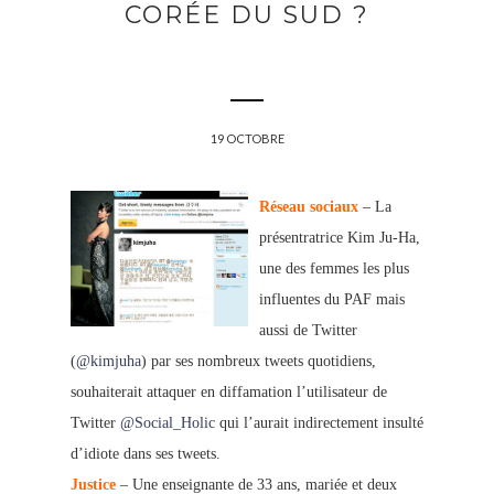
CORÉE DU SUD ?
19 OCTOBRE
Réseau sociaux
– La
présentratrice Kim Ju-Ha,
une des femmes les plus
influentes du PAF mais
aussi de Twitter
(
@kimjuha
) par
ses nombreux tweets quotidiens,
souhaiterait attaquer en diffamation l’utilisateur de
Twitter
@Social_Holic
qui l’aurait indirectement insulté
d’idiote dans ses tweets.
Jus
tice
– Une enseignante de 33 an
s, mariée et deux