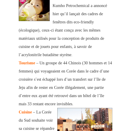
Kumho Petrochemical a annoncé
hier qu’il lançait des cadres de
fenêtres dits eco-friendly
(écologique), ceux-ci étant conçu ave
c les mêmes
matériaux utilisés pour la conception de produits de
cuisine et de jouets pour enfants, à savoir de
l’acrylonitrile butad
iène styrène.
Tourisme
– Un groupe de 44 Chinois (30 hommes et 14
femmes) qui voyageaient en Corée dans le cadre d’une
croisière s’est échappé lors d’un transfert sur l’île de
Jeju afin de rester en Corée illégalement, une partie
d’entre eux ay
ant été retrouvé da
ns un hôtel de l’île
mais 33 restant encore invisibles.
Cuisine
– La Corée
du Sud souhaite voir
sa c
uisine se répandre