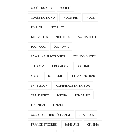
CORÉE DU SUD
SOCIÉTÉ
CORÉE DU NORD
INDUSTRIE
MODE
EMPLOI
INTERNET
NOUVELLES TECHNOLOGIES
AUTOMOBILE
POLITIQUE
ÉCONOMIE
SAMSUNG ELECTRONICS
CONSOMMATION
TÉLÉCOM
ÉDUCATION
FOOTBALL
SPORT
TOURISME
LEE MYUNG-BAK
SK TELECOM
COMMERCE EXTÉRIEUR
TRANSPORTS
MEDIA
TENDANCE
HYUNDAI
FINANCE
ACCORD DE LIBRE ÉCHANGE
CHAEBOLS
FRANCE ET CORÉE
SAMSUNG
CINÉMA