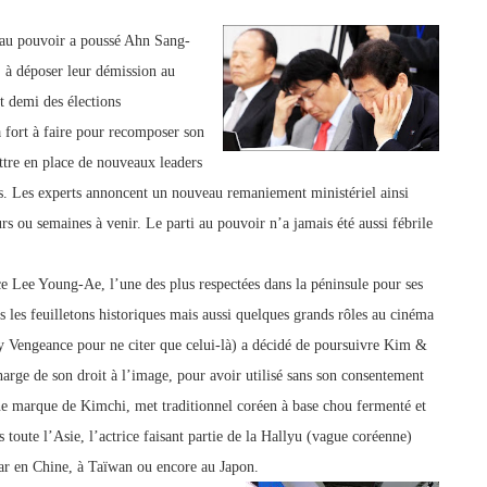
 au pouvoir a poussé Ahn Sang-
, à déposer leur démission au
 demi des élections
 fort à faire pour recomposer son
ttre en place de nouveaux leaders
ques. Les experts annoncent un nouveau remaniement ministériel ainsi
rs ou semaines à venir. Le parti au pouvoir n’a jamais été a
ussi fébrile
ce Lee Young-Ae, l’une des plus respectées dans la péninsule pour ses
 les feuilletons historiques mais aussi quelques grands rôles au cinéma
 Vengeance pour ne citer que celui-là) a décidé de poursuivre Kim &
harge de son droit à l’image, pour avoir utilisé sans son consentement
ne marque de Kimchi, met traditionnel coréen à base chou fermenté et
toute l’Asie, l’actrice faisant partie de la Hallyu (vague coréenne)
star en Chine, à Taïwan ou encore au Japon.