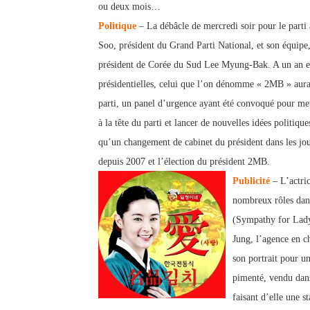
ou deux mois…
Politique
– La débâcle de mercredi soir pour le parti
Soo, président du Grand Parti National, et son équipe
président de Corée du Sud Lee Myung-Bak. A un an et
présidentielles, celui que l’on dénomme « 2MB » aura
parti, un panel d’urgence ayant été convoqué pour me
à la tête du parti et lancer de nouvelles idées politi
qu’un changement de cabinet du président dans les jou
depuis 2007 et l’élection du président 2MB.
Publicité
– L’actri
nombreux rôles dans
(Sympathy for Lady
Jung, l’agence en c
son portrait pour u
pimenté, vendu dans 
faisant d’elle une 