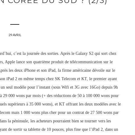
 CORÉE DU SUD ? (2/3)
29 AVRIL
urd’hui,
c’est la journée des sorties. Après le Galaxy S2 qui sort chez
urs, Apple lance son quatrième produit de télécommunication sur le
Aprè
s les deux iPhone et son iPad, la firme américaine dévoile sur le
n son iPad 2 en même temps chez SK Telecom et KT, le premier ayant
 un seul modèle pour l’instant (sous Wifi et 3G
avec 16Go) depuis 9h
 à 29 000 wons par mois (+ des réductions de 50 à 100 000 wons pour
uels supérieurs à 35 000 wons), et KT offrant les deux mod
èles avec le
lecom mais 1 000 wons plus cher pour un contrat de 27 500 wons par
ans la péninsule, les acheteurs pourraient bien se tourner vers les
ant de sortir sa tablette de 10 pouces, plus fine que l’iPad 2, dans un