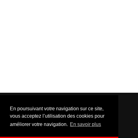
En poursuivant votre navigation sur ce site,
vous acceptez l’utilisation des cookies pour
améliorer votre navigation.
En savoir plus
Template Created By :
ThemeXpose
| Distributed By
Gooyaabi Templates
. All Rights Reserved.