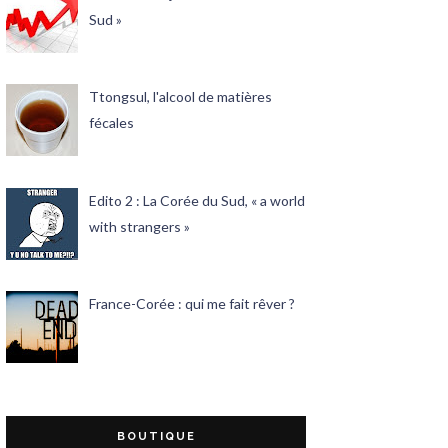
Sud »
Ttongsul, l'alcool de matières
fécales
Edito 2 : La Corée du Sud, « a world
with strangers »
France-Corée : qui me fait rêver ?
BOUTIQUE