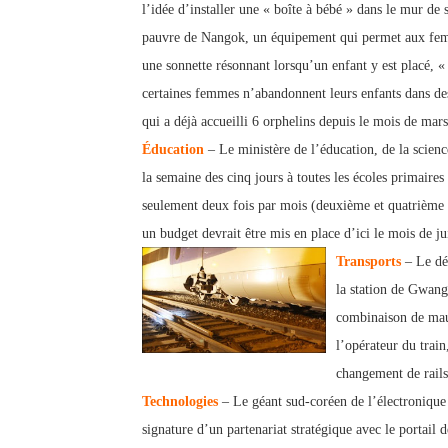
l’idée d’installer une « boîte à bébé » dans le mur de 
pauvre de Nangok, un équipement
qui permet aux fem
une sonnette résonnant lorsqu’un enfant y est placé, 
certaines femmes n’abandonnent leurs enfants dans des
qui a déjà accueilli 6 orphelins depuis le mois de mar
Éducation
– Le ministère de l’éducation, de la scienc
la semaine des cinq jours à toutes les écoles prima
ires
seulement deux fois par mois (deuxième et quatrième 
un budget devrait être mis en place d
’ici le mois de j
Transports
– Le dér
la station de Gwang
combinai
son de mau
l’opérateur du trai
changement de rails
Technologies
– Le géant sud-co
réen de l’électroniqu
signature d’un partenariat stratégique avec le portail