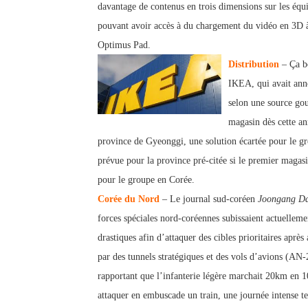
davantage de co
ntenus en trois dimensions sur les équ
pouvant avoir accès à du chargement du vidéo en 3D à
Optimus Pad.
Distribution
– Ça bo
IKEA, qui avait anno
selon une
source gou
magasin dès cette an
province de Gyeonggi, une solution écartée pour le gr
prévue pour la province pré-citée si le premier magasin
pour le groupe en Corée.
Corée du Nord
– Le journal sud-co
réen
Joongang Da
forces spéciales
nord-coréennes subissaient actuelleme
drastiques afin d’attaquer des cibles prioritaires après
par des tunnels straté
giques et des vols d’avions (AN-2
rapportant que l’infanterie légère marchait 20km en 1
attaquer en embuscade un train, une journée intense t