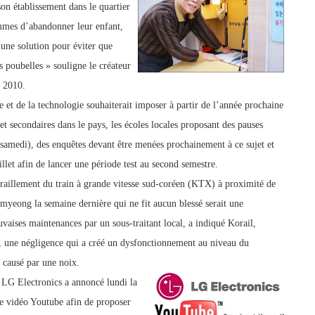
son établissement dans le quartier
mes d’abandonner leur enfant,
« une solution
pour éviter que
 poubelles » souligne le créateur
s 2010.
e et de la technologie souha
iterait imposer à partir de l’année prochaine
 et secondaires dans le pays, les écoles locales proposant des pauses
samedi), des enquêtes devant être menées prochainement à ce sujet et
uillet afin de lancer une période test au second semestre.
aillement du train à grande vitesse sud-coréen (KTX) à proximité de
myeong la semaine dernière qui ne fit aucun blessé serait une
vaises maintenances par un sous-traitant local, a indiqué Korail,
n, une négligence qui a créé un dysfonctionnement au niveau du
 causé par une noix.
e LG Electronics a annoncé lundi la
 de vidéo Youtube afin de proposer