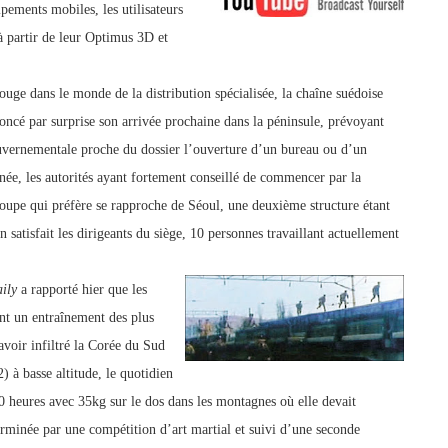
ipements mobiles, les utilisateurs
 partir de leur Optimus 3D et
uge dans le monde de la distribution spécialisée, la chaîne suédoise
ncé par surprise son arrivée p
rochaine dans la péninsule, prévoyant
vernementale proche du dossier l’ouverture d’un bureau ou d’un
née, les autorités ayant fortement conseillé de commenc
er par la
oupe qui préfère se rapproche de Séoul, une deuxième structure étant
 satisfait les dirigeants du siège, 10 personnes travaillant actuellement
ily
a rapporté hier que les
nt un entraînement des plus
 avoir infiltré la Corée du Sud
) à basse altitude, le quotidien
0 heures avec 35kg sur le dos dans les montagnes où elle devait
erminée par une compétition d’art martial et suivi d’une second
e