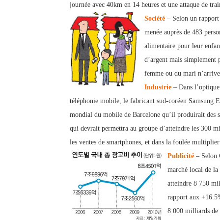
journée avec 40km en 14 heures et une attaque de train 
Société
– Selon un rapport 
menée auprès de 483 person
alimentaire pour leur enfa
d’argent mais simplement p
femme ou du mari n’arriver
Indu
strie
– Dans l’optique 
téléphonie mobile, le fabricant sud-coréen Samsung El
mondial du mobile de Barcelone qu’il produirait des s
qui devrait permettra au groupe d’atteindre les 300 mi
les ventes de smartphones, et dans la foulée multiplier 
Publicité
– Selon 
marché local de la
atteindre 8 750 mil
rapport aux +16.5%
8 000 milliards de