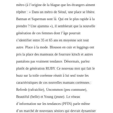
métro (à l’origine de la blague que les étrangers aiment
répéter : « Dans un métro de Séoul, une place se libère.
Batman et Superman sont là. Qui est le plus rapide à la
prendre ? Une ajumma »), il semblerait que la nouvelle
génération de ces femmes dont l’âge pourrait
s’identifier entre 35 et 65 ans en moyenne soit tout
autre. Place à la mode. Blouson en cuir et leggings ont
pris la place des manteaux de fourrure kitsch et autres
pantalons pas vraiment tend
ance. Désormais, parlez
plutôt de génération RUBY. Ce nouveau mot qui fait le
buzz sur la toile coréenne réunit à lui seul toute les
caractéristiques de ce
s nouvelles mamans coréennes :
Refresh (rafraichie), Uncommon (peu commune),
Beautiful (belle) et Young (jeune). Le réseau
d’in
formation sur les tenda
nces (PFIN) parle même
d’un marché de nouveaux sénior
s qui devrait dynamiser