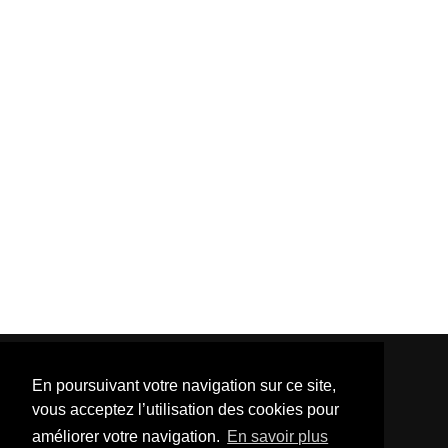
En poursuivant votre navigation sur ce site,
vous acceptez l’utilisation des cookies pour
améliorer votre navigation.
En savoir plus
Template Created By :
ThemeXpose
| Distributed By