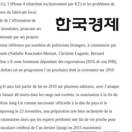
LG), l’iPhone 4 (distribué exclusivement par KT) et les problèmes de
sion du fabricant local.
le de l’affirmation
de
s mondiales, pro
uvant ses
ationale par ses propres
omme référence par nombres de politiciens étrangers, à commencer par
ninsule (Nathalie Kosciusko-Morizet, Christine Lagarde, Bernard
me s’il reste fortement dépendant des exportations (85% de son PIB),
 dollars (et en progression l’an prochain) dont la croissance sur 2010
Il aura fait parler de lui en 2010 sur plusieurs tableaux, avec l’attaque
 faisant 46 morts dans les rangs
sud-coréens, la nomination à la fin du
s
Kim Jong-Un comme successeur officielle à la tête du pays et le
pyeong le 23 novembre, une préparation très bien orchestrée de la
 communiste alors que les experts prédisent une fin de vie proche pour
 vasculaire cérébral de l’an dernier (jusqu’en 2015 maximum).