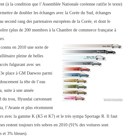
nt (à la condition que l’Assemblée Nationale coréenne ratifie le texte)
ermettre de doubler les échanges avec la Corée du Sud, échanges
au second rang des partenair
es européens de la Corée, et dont le
croître (plus de 200 membres à la Chambre de commerce française à
rs.
 co
nnu en 2010 une sorte de
llénaire pleine de belles
uccès fulgurant
avec
ses
a 3e place à GM Daewoo parmi
doucement la tête de l’eau
, suite à une année
nd du trou, Hyundai cartonnant
ta, l’Avante et plus récemment
ors avec la gamme K (
K5 et K7) et le très sympa Sportage R. Il faut
nnes restent toujours très sobres en 2010 (91% des voitures sont
s et 3% bleues).