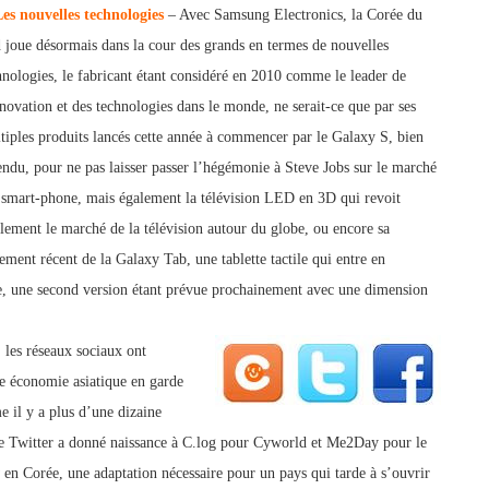
Les nouvelles technologies
– Avec Samsung Electronics, la Corée du
 joue désormais dans la cour des grands en termes de nouvelles
hnologies, le fabricant étant
considéré en 2010 comme le leader de
nnovation et des technologies dans le monde, ne serait-ce que par ses
ltiples produits lancés cette année à commencer par le Galaxy S, bien
endu, pour ne pas laisser passer l’hégémonie à Steve Jobs sur le marché
 smart-phone, mais également la télévision LED en 3D qui revoit
aleme
nt le marché de la télévision autour du globe, ou enc
ore sa
ement récent de la Galaxy Tab, une tablette tactile qui entre en
lle, une second version étant prévue prochainement avec une dimension
 les réseaux sociaux ont
me économie asiatique en garde
me il y a plus d’une dizaine
e T
witter a donné naissance à C.log pour Cyworld et Me2Day pour le
 Corée, une adaptation nécessaire pour un pays qui tarde à s’ouvrir