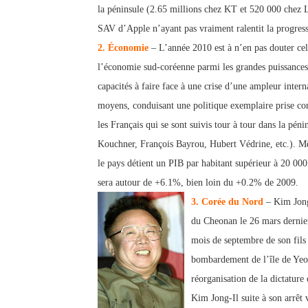
la péninsule (2.65 millions chez KT et 520 000 chez 
SAV d’Apple n’ayant pas vraiment ralen
tit la progres
2. Économie
– L’année 2010 est à n’en pas douter cel
l’économie sud-coréenne parmi les grande
s puissance
capacités à faire face à une crise d’une ampleur inte
rn
moyens, conduisant une politique exemplaire pr
ise c
les Français qui se sont suivis tour à tour dans la pé
Kouchner, François Bayrou, Hubert Védrine, etc.). Mê
le pays détient un PIB par habitant sup
érieur à 20 000
sera autour de +6.1%, bien loin du +0.2% de 2009.
3. Corée du Nord
– Kim Jong-
du Cheonan le 26 mars dernier
mois de
sept
embre de son fil
bombardement de l’île
de Yeon
réorganisation de la dictature
Kim Jong-Il suite à son arrêt