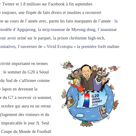
r Twitter et 1.8 millions sur Facebook à fin septembre.
oujours, une flopée de faits divers et insolites a recouvert
e au cours de l’année avec, parmi les faits marquants de l’année :
la
modèle d’Apgujeong
,
la strip-teaseuse de Myeong-dong
,
l’assassinat
pour avoir uriné s
ur le parquet
,
la prison chrétienne high-tech
,
entatives
,
l’ouverture de « Vivid Ecotopia » la première forêt nudiste
tivité importante en termes
r : le sommet du G20 à Séoul
e du Sud de s’affirmer comme
le Japon en devenant la
e du G7 à recevoir ce sommet,
 octobre qui aura eu un retour
 (logement des visiteurs et du
 impraticable le jour J). Seul
 la Coupe du Monde de Football