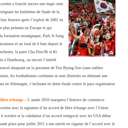
coréen a franchi encore une étape cette
tteigna
nt les huitièmes de finale de la
leur histoire après l’exploit de 2002 en
n plus présents en Europe et qui
la formation monégasque, Park Ji-Sung
ancuniens et un to
tal de 6 buts depuis
le
nchester, la paire Cha-Doo-Ri et Ki
n à Hambourg, ou encore l’intérêt
nouvel a
ttaquant en la personne de Yoo Byung-Soo (sans oublier
in, les footballeuses coréennes se sont illustrées en obtenant une
s en Allemagne, s’inclinant en demi-finale contre le pays organisateur
 libre échange
– L’année 2010 marquera l’histoire du commerce
-coréen avec la signature d’un accord de libre échange avec l’Union
 6 octobre
et la validation d’un accord renégocié avec les
USA début
ssant plac
e pour juillet 2011 à une entrée en vigueur d
e l’accord avec le