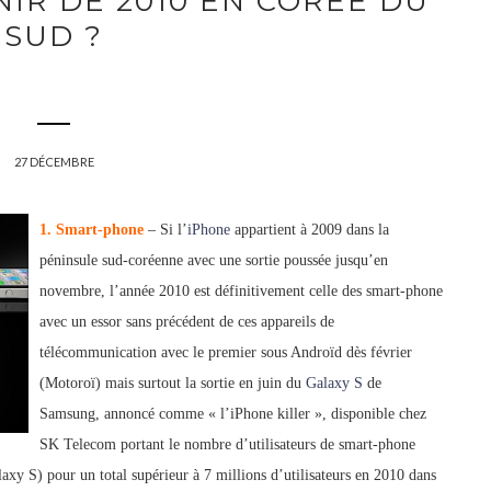
NIR DE 2010 EN CORÉE DU
SUD ?
27 DÉCEMBRE
1. Smart-phone
– Si l’
iPhone
appartient à 2009 dans la
péninsule sud-coréenne avec une sortie poussée jusqu’en
novembre, l’année 2010 est définitivement celle des s
mart-phone
avec un essor sans précédent de ces appareils de
télécommuni
cation avec le premier sous Androïd dès février
(Motoroï) mais surtout la sortie en juin du
Galaxy S
de
Samsung, annoncé c
omme « l’iPhone kill
e
r », disponible chez
SK Telecom portant le nombre d’utilisateurs de smart-phone
laxy S) pour un total supérieur à 7 millions d’utilisateurs en 2010 d
ans