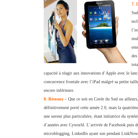
7. 
Sud
tec
l’i
m
u
ent
des
tot
capacité à réagir aux innovations d’Apple avec le lanc
concurrence frontale avec l’iPad malgré sa petite tai
encore inférieure.
8. Réseaux
– Que ce soit en Corée du Sud ou ailleurs,
définitivement porté cette année 2.0, mais la quatriè
une saveur plus particulière, étant initiatrice du systè
d’années avec Cyworld. L’arrivée de Facebook puis d
microblogging, LinkedIn ayant son pendant LinkNow en