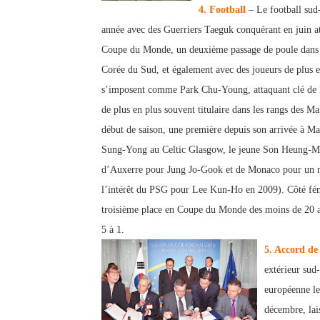
4. Football
– Le football sud-
année avec des Guerriers Taeguk conquérant en juin a
Coupe du Monde, un deuxième passage de poule
dans 
Corée du Sud, et également avec des joueurs de plus e
s’imposent comme Park Chu-Young, attaquant clé de 
de plus en plus souven
t titulaire dans les rangs des M
début de saison, une première depuis son arrivée à Ma
Sung-Yong au Celtic G
lasgow, le jeune Son Heung-Mi
d’Auxerre pour Jung Jo-Gook et de Monaco pour un 
l’intérêt du PSG pour Lee Kun-Ho en 2009). Côté fémin
troisième place en Coupe du Monde des moins de 20 an
5 à 1.
5. Accord de
extérieur sud
européenne le
décembre, lai