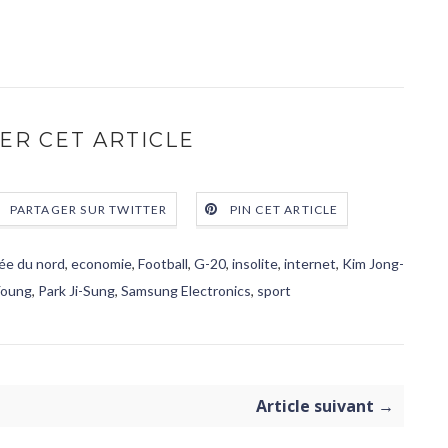
ER CET ARTICLE
PARTAGER SUR TWITTER
PIN CET ARTICLE
ée du nord
,
economie
,
Football
,
G-20
,
insolite
,
internet
,
Kim Jong-
Young
,
Park Ji-Sung
,
Samsung Electronics
,
sport
Article suivant →