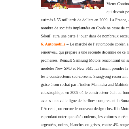
Vieux Contine
qui dev
rait p
estimés à 55 milliards de dollars en 2009. La France, 
nombre de sociétés implantées en Corée ne cesse de 
Séoul) aura une carte à jouer dans de nombreux secteu
6. Automobile
– Le marché de l’automobile coréen a
renouveau qui pr
épare à une seconde décennie de ce mi
promesses, Renault Samsung Motors rencontrant un s
modèles New SM3 et New SM5 lui faisant prendre l
les 5 constructeurs sud-coréens, Ssangyong ressortant 
grâce à son rachat par l’indien Mahindra and Mahindra
catastrophique en 2009 où le constructeur était au fo
avec sa nouvelle ligne de berlines comprenant la Sona
l’Accent , ou encore le nouveau design chez Kia Mot
cependant noter que côté coule
urs, les voitures corée
argentées, noires, blanches ou grises, contre 4% rouge