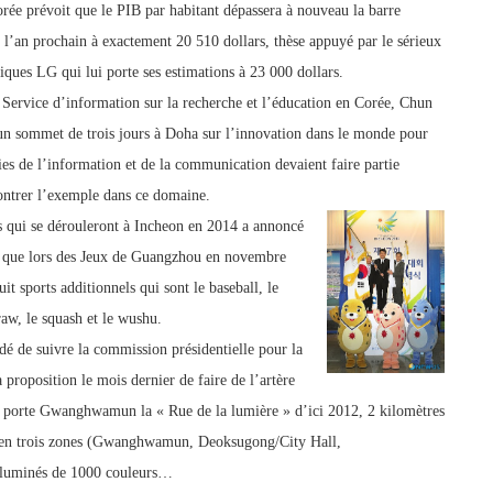
ée prévoit que le PIB par habitant dépassera à nouveau la barre
 l’an p
ro
chain à exacteme
nt 20 510 dollars, thèse appuyé par le sérieux
iques LG qui lui porte ses estimations à 23 000 dollars.
Service d’information sur la recherche et l’éducation en Corée, Chun
un sommet de trois jours à D
oha sur l’innovation dans le monde pour
es de l’i
nformation et de la communication devaient faire partie
montrer l’exemple dans ce domaine.
s qui se dérouleront à Incheon en 2014 a annoncé
 que lors des Je
ux de Guangzhou en novembre
it sports additionnels qui sont le baseball, le
raw, le squash et le wushu.
dé de suivre la commission présidentielle pour la
a proposition le mois dernier de faire de l’artère
a porte Gwanghwamun la « Rue de la lumière » d’ici 2012, 2 kilomètres
n trois
zones (Gwanghwamun, Deoksugong/City Hall,
lluminés de 1000 couleurs…