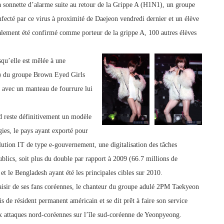
 sonnette d’alarme suite au retour de la Grippe A (H1N1), un groupe
infecté par ce virus à proximité de Daejeon vendredi dernier et un élève
lement été confirmé comme porteur de la grippe A, 100 autres élèves
squ’elle est mêlée à une
3) du groupe Brown Eyed Girls
t avec un manteau de fourrure lui
 reste définitivement un modèle
ies, le pays ayant exporté pour
lution IT de type e-gouvernement, une digitalisation des tâches
publics, soit plus du double par rapport à 2009 (66.7 millions de
 et le Bengladesh ayant été les principales cibles sur 2010.
aisir de ses fans coréennes, le chanteur du groupe adulé 2PM Taekyeon
s de résident permanent américain et se dit prêt à faire son service
aux attaques nord-coréennes sur l’île sud-coréenne de Yeonpyeong.