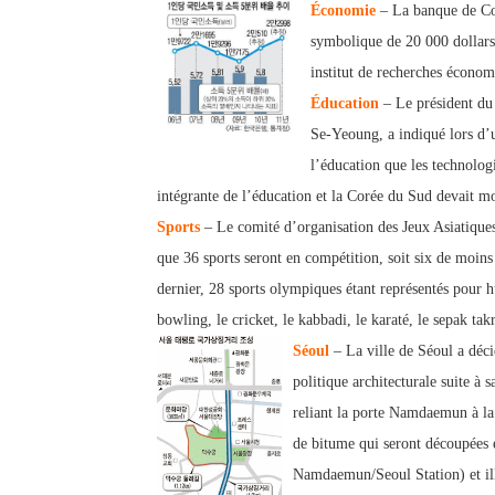
Économie
– La banque de Cor
symbolique de 20 000 dollars
institut de recherches économ
Éducation
– Le président du 
Se-Yeoung, a indiqué lors d’
l’éducation que les technologi
intégrante de l’éducation et la Corée du Sud devait 
Sports
– Le comité d’organisation des Jeux Asiatique
que 36 sports seront en compétition, soit six de moins
dernier, 28 sports olympiques étant représentés pour hu
bowling, le cricket, le kabbadi, le karaté, le sepak tak
Séoul
– La ville de Séoul a déci
politique architecturale suite à s
reliant la porte Namdaemun à l
de bitume qui seront découpées e
Namdaemun/Seoul Station) et i