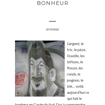
BONHEUR
09 FÉVRIER
L’argent, le
fric, le pèze,
l’oseille, les
biftons, le
flouze, les
ronds, le
pognon, le
blé… voilà
aujourd’hui ce
qui fait le
bonheur en Corée du Sud. Dur à comprendre