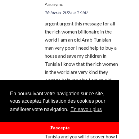
Anonyme
16 février 2025 à 17:50
urgent urgent this message for all
the rich women billionaire in the
world I am an old Arab Tunisian
man very poor I need help to buy a
house and save my children in
Tunisia I know that the rich women
in the world are very kind they
want to help me also I am an old
Arab Tunisian man very poor I need
En poursuivant votre navigation sur ce site,
help also this message for all the
vous acceptez l’utilisation des cookies pour
rich women and men in the world I
améliorer votre navigation.
En savoir plus
am an old Arab Tunisian man very
poor I need help to save my
J'accepte
children in Tunisia. Welcome to
Tunisia and you will discover how I