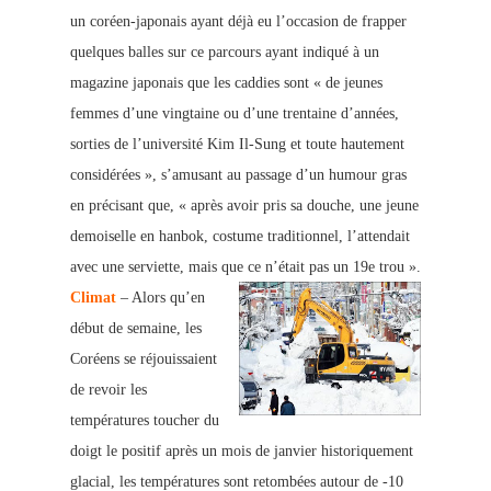
un coréen-japonais ayant déjà eu l’occasion de frapper
quelques balles sur ce parcours ayant indi
qué à un
magazine japonais que les caddies sont « de jeunes
femmes d’une vingtaine ou d’une trentaine d’années,
sorties de l’université Kim Il-Sung et toute hautement
considérées », s’amusant au passage d’un humour gras
en précisant q
ue, « après avoir pris sa douche, une jeune
de
moiselle en hanbok, costume traditionnel, l’attendait
avec une serviette, mais que ce n’était pas un 19e trou ».
Climat
– Alors qu’en
début de semaine, les
Coréens se réjouissaient
de revo
ir les
températures toucher du
doigt le positif après un mois de janvier hi
storique
ment
glacial, les températures sont retombées autour de -10