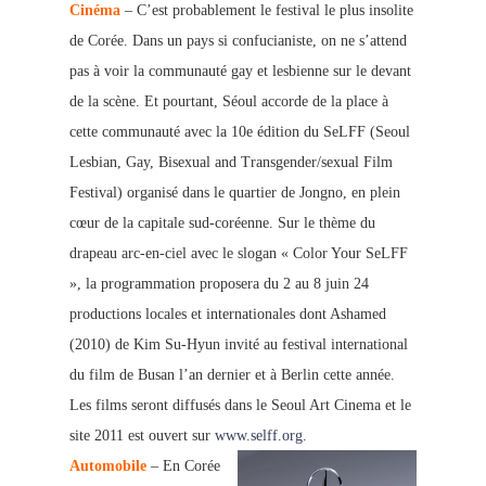
Cinéma
– C’est p
robablement le festival le plus insolite
de Corée. Dans un pays si confucianiste, on ne s’attend
pas à voir la communauté gay et lesb
ienne sur le devant
de la scène. Et pourtant, Séoul accorde de la place à
cette communauté avec la 10e édition du SeLFF (Seoul
Lesbian, Gay, Bisexual and Transgender/sexual Film
Festival) organisé dans le quartier de Jongno, en plein
cœur de la capitale sud-coréenne. Sur le thème du
drapeau arc-en-ciel avec le slogan « Color Your SeLFF
», la programmation proposera du 2 au 8 juin 24
productions locales et interna
tionales dont Ashamed
(2010) de Kim Su-Hyun invité au festival international
du film de Busan l’an dernier et à Berlin cette année.
Les films seront diffusés dans le Seoul Art Cinema et le
site 2011 est ouvert sur
www.selff.org
.
A
utomobile
– En Corée