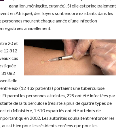
ganglion, méningite, cutanée). Si elle est principalement
vent en Afrique), des foyers sont encore existants dans les
de personnes meurent chaque année d'une infection
 enregistrées annuellement.
tre 20 et
re 12 812
uveaux cas
nostiquée
t 31 082
ssentielle
entre eux (12 432 patients) portaient une tuberculose
). Et parmi les personnes atteintes, 229 ont été infectées par
istante de la tuberculose (résiste à plus de quatre types de
rt du Ministère, 1 510 expatriés ont été atteints de
important qu'en 2002. Les autorités souhaitent renforcer les
, aussi bien pour les résidents coréens que pour les