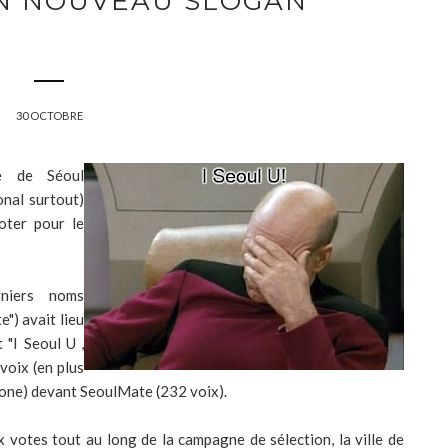
ON NOUVEAU SLOGAN
30 OCTOBRE
le de Séoul
onal surtout)
oter pour le
rniers noms
e") avait lieu
 "I Seoul U ,
voix (en plus
hone) devant SeoulMate (232 voix).
 votes tout au long de la campagne de sélection, la ville de