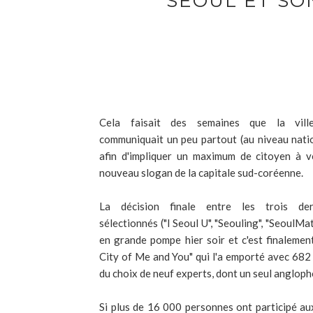
SÉOUL ET S
Cela faisait des semaines que la vil
communiquait un peu partout (au niveau nati
afin d'impliquer un maximum de citoyen à v
nouveau slogan de la capitale sud-coréenne.
La décision finale entre les trois de
sélectionnés ("I Seoul U", "Seouling", "SeoulMat
en grande pompe hier soir et c'est finalement
City of Me and You" qui l'a emporté avec 682 
du choix de neuf experts, dont un seul anglop
Si plus de 16 000 personnes ont participé aux