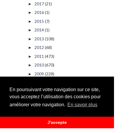
2017
(21)
►
2016
(1)
►
2015
(7)
►
2014
(1)
►
2013
(108)
►
2012
(68)
►
2011
(473)
►
2010
(670)
►
2009
(228)
►
2008
(1)
►
En poursuivant votre navigation sur ce site,
2000
(6)
►
vous acceptez l’utilisation des cookies pour
améliorer votre navigation.
En savoir plus
PUBLICITÉ
J'accepte