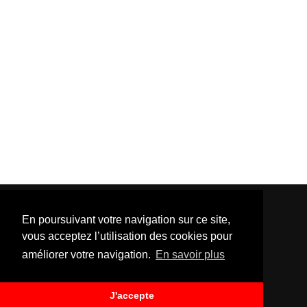
En poursuivant votre navigation sur ce site,
vous acceptez l’utilisation des cookies pour
améliorer votre navigation.
En savoir plus
Template Created By :
ThemeXpose
| Distributed By
Gooyaabi Templates
. All Rights Reserved.
J'accepte
BACK TO TOP