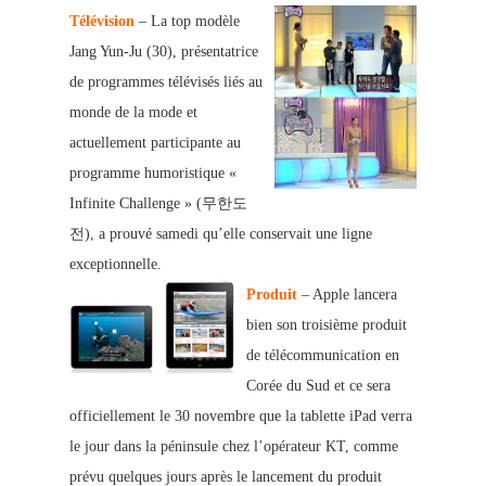
Télévision
– La top modèle
Jang Yun-Ju (30), présentatrice
de programmes télévisés liés au
monde de la mode et
actuellement participante au
programme humoristique «
Infinite Challenge » (무한도
전), a prouvé samedi qu’elle conserv
ait une ligne
exceptionnelle.
Produit
– Apple lancera
bien son troisième produit
de télécommunication en
Corée du Sud et ce sera
officiellement le 30 nov
embre que la ta
blette iPad verra
le jour dans la péninsule che
z l’opérateur KT, comme
prévu quelques jours après le lancement du produit