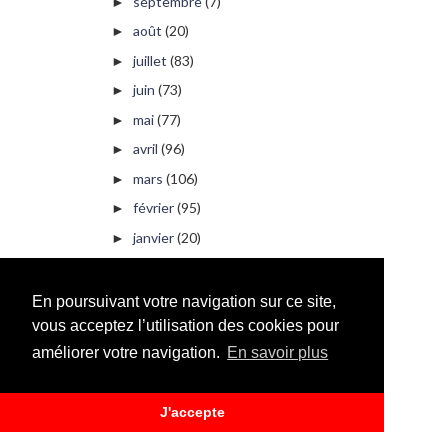
septembre
(7)
►
août
(20)
►
juillet
(83)
►
juin
(73)
►
mai
(77)
►
avril
(96)
►
mars
(106)
►
février
(95)
►
janvier
(20)
►
2009
(228)
►
2008
(1)
►
En poursuivant votre navigation sur ce site,
2000
(6)
vous acceptez l’utilisation des cookies pour
►
améliorer votre navigation.
En savoir plus
PUBLICITÉ
J'accepte