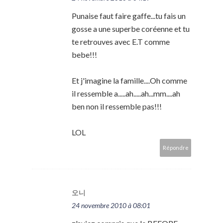
Punaise faut faire gaffe...tu fais un
gosse a une superbe coréenne et tu
te retrouves avec E.T comme
bebe!!!
Et j'imagine la famille....Oh comme
il ressemble a.....ah.....ah...mm....ah
ben non il ressemble pas!!!
LOL
Répondre
오니
24 novembre 2010 à 08:01