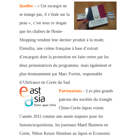
Insolite
– « Cet escargot ne
se mange
pas, il s’étale sur la
peau », c’est sous ce slog
an
que les chaînes de Home-
Shopping vendent leur dernier produit à la mode,
Elensilia, une crème française à base d’extrait
d’escargots dont la promotion est faite certes par les
deux présentatrices du programme, mais également et
plus étonnamment par Marc For
tier, responsa
ble
d’Ubifrance en Corée du Sud.
Partenariats
– Les plus grands
patrons des sociétés du
triangle
Chine-Corée-Japon voient
l’année 2011 comme une année majeure pour les
fusions/acquisitions, les journaux Mae
il Business en
Corée, Nihon Keizai Shimbun au Japon et Economic