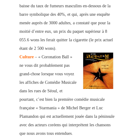
baisse du taux
de fumeurs masculins en-dessous de la
barre symbolique des 40%, et qui, après une enquête
menée aup
rès de 3000 adultes, a constaté que pour la
moitié d’entre eux, un prix du paquet supérieur à 8
055.6 wons les ferait quitter la cigarette (le prix actuel
étant de 2 500 wons).
Culture
– « Coronation Ball »
ne vous dit probableme
nt pas
grand-chose lorsque vous voyez
les affiches de Comédie Musicale
dans les rues de Séoul, et
pourtant, c’est bien la prem
ière comédie music
ale
française « Starmania » de Michel Berger et Luc
Plamandon qui est actuellement jouée dans la péninsule
avec des acteurs coréens qui interprètent les chansons
que nous avo
ns tous entendues.